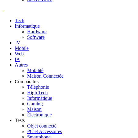
Tech
Informatique
Hardware
Software
JV
Mobile
Web
IA
Autres
Mobilité
Maison Connectée
Comparatifs
Téléphonie
High Tech
Informatique
Gaming
Maison
Électronique
Tests
Objet connecté
PC et Accessoires
Smartphone