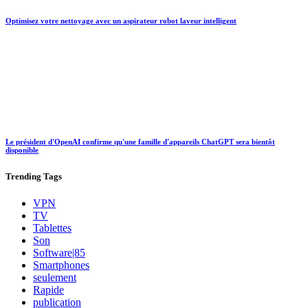
Optimisez votre nettoyage avec un aspirateur robot laveur intelligent
Le président d'OpenAI confirme qu'une famille d'appareils ChatGPT sera bientôt
disponible
Trending
Tags
VPN
TV
Tablettes
Son
Software|85
Smartphones
seulement
Rapide
publication