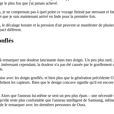
ge le plus fou que j'ai jamais achevé.
 je ne comprenais pas à quel point ce voyage finirait par stressant et fat
et que je suis maintenant arrivé en Inde pour la première fois.
, le décalage horaire et la pression d'air peuvent se manifester de plusi
act différent.
onflés
 remarquer une douleur lancinante dans mes doigts. Un peu plus tard, j
 intéressant cependant, la douleur n'a pas été causée par le gonflement 
ts.
aise avec les doigts gonflés, et bien plus que la génération précédente 
abritent les capteurs. Bien que le design concave signifie qu'il est encor
 Alors que l'anneau lui-même se sent un peu plus épais – une nécessité c
'elle reste plus confortable que l'anneau intelligent de Samsung, même a
e de le remarquer avec les dernières personnes de Oura.