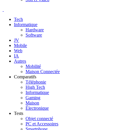
Tech
Informatique
Hardware
Software
JV
Mobile
Web
IA
Autres
Mobilité
Maison Connectée
Comparatifs
Téléphonie
High Tech
Informatique
Gaming
Maison
Électronique
Tests
Objet connecté
PC et Accessoires
Smartphone