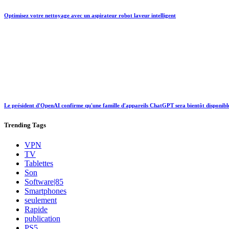
Optimisez votre nettoyage avec un aspirateur robot laveur intelligent
Le président d'OpenAI confirme qu'une famille d'appareils ChatGPT sera bientôt disponibl
Trending
Tags
VPN
TV
Tablettes
Son
Software|85
Smartphones
seulement
Rapide
publication
PS5