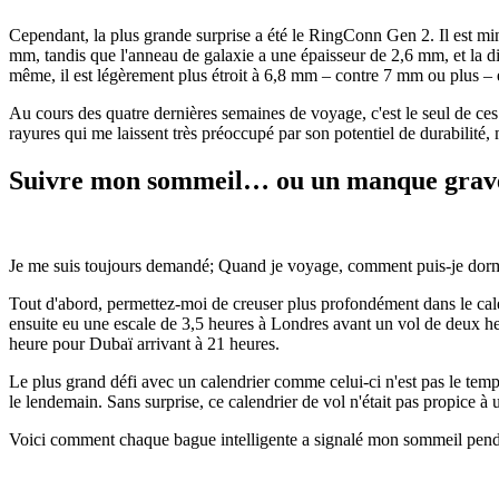
Cependant, la plus grande surprise a été le RingConn Gen 2. Il est mi
mm, tandis que l'anneau de galaxie a une épaisseur de 2,6 mm, et la 
même, il est légèrement plus étroit à 6,8 mm – contre 7 mm ou plus – e
Au cours des quatre dernières semaines de voyage, c'est le seul de ce
rayures qui me laissent très préoccupé par son potentiel de durabilité,
Suivre mon sommeil… ou un manque grav
Je me suis toujours demandé; Quand je voyage, comment puis-je dormir?
Tout d'abord, permettez-moi de creuser plus profondément dans le calen
ensuite eu une escale de 3,5 heures à Londres avant un vol de deux he
heure pour Dubaï arrivant à 21 heures.
Le plus grand défi avec un calendrier comme celui-ci n'est pas le temps
le lendemain. Sans surprise, ce calendrier de vol n'était pas propice à u
Voici comment chaque bague intelligente a signalé mon sommeil penda