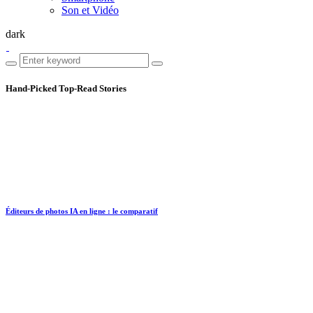
Son et Vidéo
dark
Hand-Picked
Top-Read Stories
Éditeurs de photos IA en ligne : le comparatif