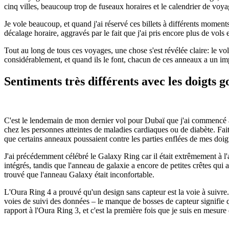
cinq villes, beaucoup trop de fuseaux horaires et le calendrier de voya
Je vole beaucoup, et quand j'ai réservé ces billets à différents moments,
décalage horaire, aggravés par le fait que j'ai pris encore plus de vols 
Tout au long de tous ces voyages, une chose s'est révélée claire: le vol
considérablement, et quand ils le font, chacun de ces anneaux a un imp
Sentiments très différents avec les doigts g
C'est le lendemain de mon dernier vol pour Dubaï que j'ai commencé à
chez les personnes atteintes de maladies cardiaques ou de diabète. Fait
que certains anneaux poussaient contre les parties enflées de mes doig
J'ai précédemment célébré le Galaxy Ring car il était extrêmement à l'
intégrés, tandis que l'anneau de galaxie a encore de petites crêtes qui 
trouvé que l'anneau Galaxy était inconfortable.
L'Oura Ring 4 a prouvé qu'un design sans capteur est la voie à suivre.
voies de suivi des données – le manque de bosses de capteur signifie qu
rapport à l'Oura Ring 3, et c'est la première fois que je suis en mesur