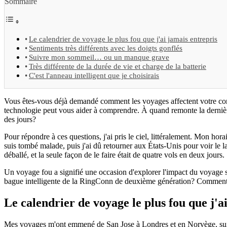
Sommaire
Le calendrier de voyage le plus fou que j'ai jamais entrepris
Sentiments très différents avec les doigts gonflés
Suivre mon sommeil… ou un manque grave
Très différente de la durée de vie et charge de la batterie
C'est l'anneau intelligent que je choisirais
Vous êtes-vous déjà demandé comment les voyages affectent votre corp
technologie peut vous aider à comprendre. À quand remonte la dernièr
des jours?
Pour répondre à ces questions, j'ai pris le ciel, littéralement. Mon h
suis tombé malade, puis j'ai dû retourner aux États-Unis pour voir le
déballé, et la seule façon de le faire était de quatre vols en deux jours.
Un voyage fou a signifié une occasion d'explorer l'impact du voyage sur 
bague intelligente de la RingConn de deuxième génération? Comment le
Le calendrier de voyage le plus fou que j'a
Mes voyages m'ont emmené de San Jose à Londres et en Norvège, suivi