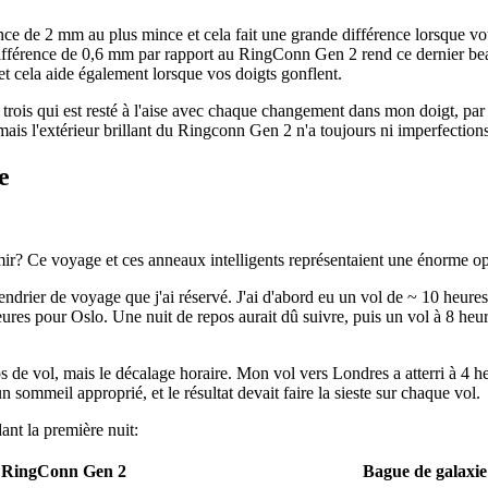
nce de 2 mm au plus mince et cela fait une grande différence lorsque v
différence de 0,6 mm par rapport au RingConn Gen 2 rend ce dernier bea
t cela aide également lorsque vos doigts gonflent.
s trois qui est resté à l'aise avec chaque changement dans mon doigt, p
 mais l'extérieur brillant du Ringconn Gen 2 n'a toujours ni imperfections
e
 Ce voyage et ces anneaux intelligents représentaient une énorme opport
drier de voyage que j'ai réservé. J'ai d'abord eu un vol de ~ 10 heures 
ures pour Oslo. Une nuit de repos aurait dû suivre, puis un vol à 8 he
 de vol, mais le décalage horaire. Mon vol vers Londres a atterri à 4 heu
n sommeil approprié, et le résultat devait faire la sieste sur chaque vol.
nt la première nuit:
RingConn Gen 2
Bague de galaxie