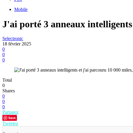
Mobile
J'ai porté 3 anneaux intelligents
Selectronic
18 février 2025
0
0
0
Total
0
Shares
0
0
0
Partagez
Save
Tweetez