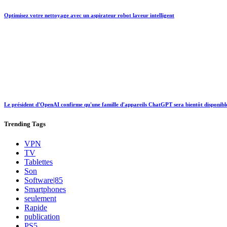
Optimisez votre nettoyage avec un aspirateur robot laveur intelligent
Le président d'OpenAI confirme qu'une famille d'appareils ChatGPT sera bientôt disponibl
Trending
Tags
VPN
TV
Tablettes
Son
Software|85
Smartphones
seulement
Rapide
publication
PS5