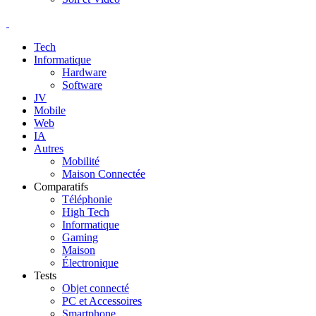
Tech
Informatique
Hardware
Software
JV
Mobile
Web
IA
Autres
Mobilité
Maison Connectée
Comparatifs
Téléphonie
High Tech
Informatique
Gaming
Maison
Électronique
Tests
Objet connecté
PC et Accessoires
Smartphone