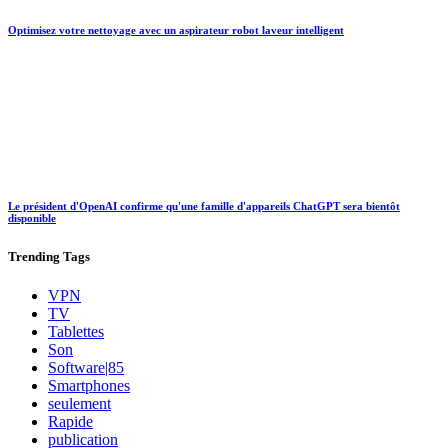
Optimisez votre nettoyage avec un aspirateur robot laveur intelligent
Le président d'OpenAI confirme qu'une famille d'appareils ChatGPT sera bientôt
disponible
Trending
Tags
VPN
TV
Tablettes
Son
Software|85
Smartphones
seulement
Rapide
publication