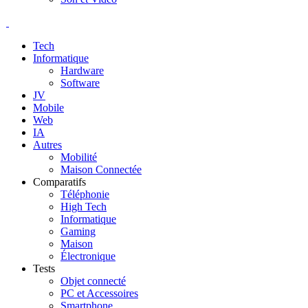
Tech
Informatique
Hardware
Software
JV
Mobile
Web
IA
Autres
Mobilité
Maison Connectée
Comparatifs
Téléphonie
High Tech
Informatique
Gaming
Maison
Électronique
Tests
Objet connecté
PC et Accessoires
Smartphone