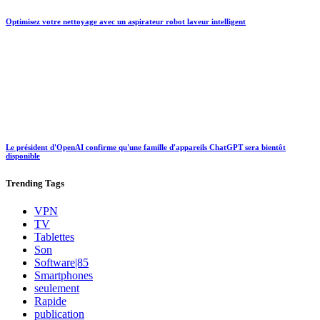
Optimisez votre nettoyage avec un aspirateur robot laveur intelligent
Le président d'OpenAI confirme qu'une famille d'appareils ChatGPT sera bientôt
disponible
Trending
Tags
VPN
TV
Tablettes
Son
Software|85
Smartphones
seulement
Rapide
publication