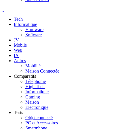
Tech
Informatique
Hardware
Software
JV
Mobile
Web
IA
Autres
Mobilité
Maison Connectée
Comparatifs
Téléphonie
High Tech
Informatique
Gaming
Maison
Électronique
Tests
Objet connecté
PC et Accessoires
Smartphone