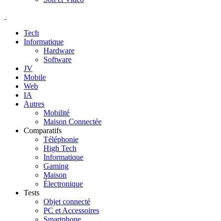
Tech
Informatique
Hardware
Software
JV
Mobile
Web
IA
Autres
Mobilité
Maison Connectée
Comparatifs
Téléphonie
High Tech
Informatique
Gaming
Maison
Électronique
Tests
Objet connecté
PC et Accessoires
Smartphone