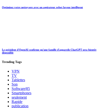
Optimisez votre nettoyage avec un aspirateur robot laveur intelligent
Le président d'OpenAI confirme qu'une famille d'appareils ChatGPT sera bientôt
disponible
Trending
Tags
VPN
TV
Tablettes
Son
Software|85
Smartphones
seulement
Rapide
publication