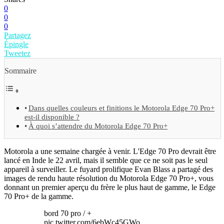
0
0
0
Partagez
Épingle
Tweetez
Sommaire
Dans quelles couleurs et finitions le Motorola Edge 70 Pro+
est-il disponible ?
À quoi s’attendre du Motorola Edge 70 Pro+
Motorola a une semaine chargée à venir. L'Edge 70 Pro devrait être
lancé en Inde le 22 avril, mais il semble que ce ne soit pas le seul
appareil à surveiller. Le fuyard prolifique Evan Blass a partagé des
images de rendu haute résolution du Motorola Edge 70 Pro+, vous
donnant un premier aperçu du frère le plus haut de gamme, le Edge
70 Pro+ de la gamme.
bord 70 pro / +
pic.twitter.com/6ebWc45GWo