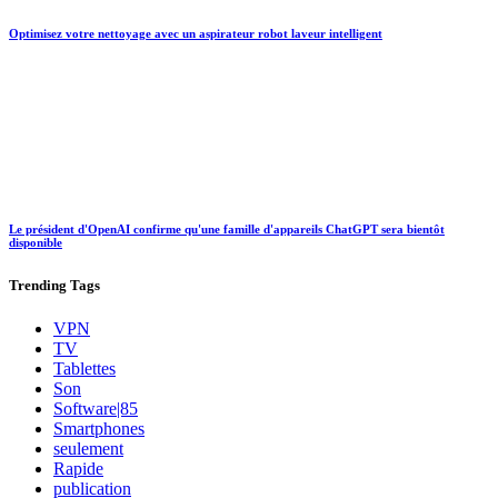
Optimisez votre nettoyage avec un aspirateur robot laveur intelligent
Le président d'OpenAI confirme qu'une famille d'appareils ChatGPT sera bientôt
disponible
Trending
Tags
VPN
TV
Tablettes
Son
Software|85
Smartphones
seulement
Rapide
publication