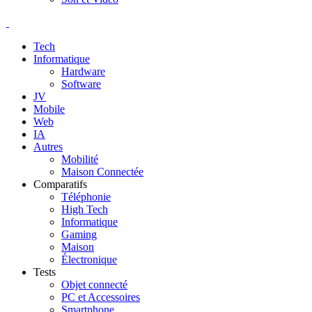
Tech
Informatique
Hardware
Software
JV
Mobile
Web
IA
Autres
Mobilité
Maison Connectée
Comparatifs
Téléphonie
High Tech
Informatique
Gaming
Maison
Électronique
Tests
Objet connecté
PC et Accessoires
Smartphone