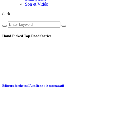
Son et Vidéo
dark
Hand-Picked
Top-Read Stories
Éditeurs de photos IA en ligne : le comparatif