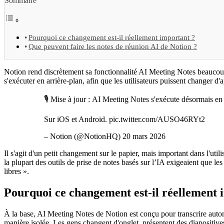
Sommaire
Pourquoi ce changement est-il réellement important ?
Que peuvent faire les notes de réunion AI de Notion ?
Notion rend discrètement sa fonctionnalité AI Meeting Notes beaucoup 
s'exécuter en arrière-plan, afin que les utilisateurs puissent changer d
🎙️ Mise à jour : AI Meeting Notes s'exécute désormais en
Sur iOS et Android. pic.twitter.com/AUSO46RYt2
– Notion (@NotionHQ) 20 mars 2026
Il s'agit d'un petit changement sur le papier, mais important dans l'util
la plupart des outils de prise de notes basés sur l’IA exigeaient que les
libres ».
Pourquoi ce changement est-il réellement 
À la base, AI Meeting Notes de Notion est conçu pour transcrire autom
manière isolée. Les gens changent d'onglet, présentent des diapositiv