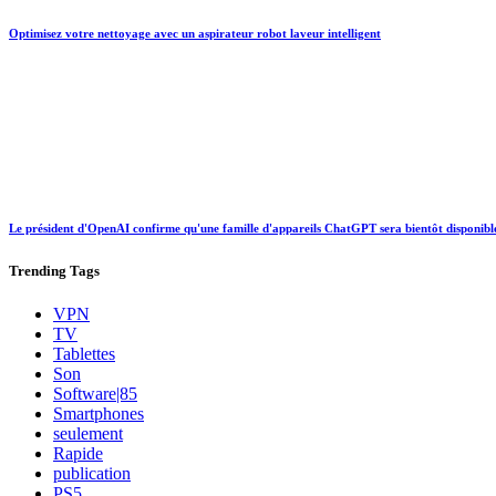
Optimisez votre nettoyage avec un aspirateur robot laveur intelligent
Le président d'OpenAI confirme qu'une famille d'appareils ChatGPT sera bientôt disponibl
Trending
Tags
VPN
TV
Tablettes
Son
Software|85
Smartphones
seulement
Rapide
publication
PS5