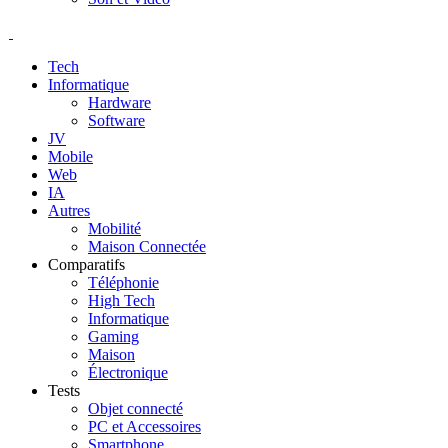
Tech
Informatique
Hardware
Software
JV
Mobile
Web
IA
Autres
Mobilité
Maison Connectée
Comparatifs
Téléphonie
High Tech
Informatique
Gaming
Maison
Électronique
Tests
Objet connecté
PC et Accessoires
Smartphone