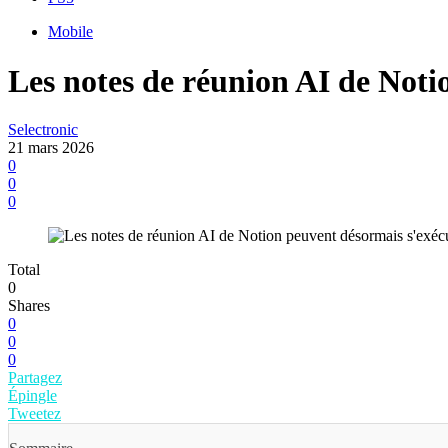
Mobile
Les notes de réunion AI de Noti
Selectronic
21 mars 2026
0
0
0
Total
0
Shares
0
0
0
Partagez
Épingle
Tweetez