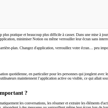
plus pratique et beaucoup plus difficile à casser. Dans une mise à jour
'application, minimiser Notion ou même verrouiller leur écran sans interr
 arrière-plan. Changez d'application, verrouillez votre écran… peu impo
isation quotidienne, en particulier pour les personnes qui jonglent avec le
 utilisateurs maintiennent l’application active ou visible, ce qui allait s
important ?
atiquement les conversations, les résumer et extraire les éléments d'act
es, répondent à des messages ou verrouillent même leur écran lors de lon