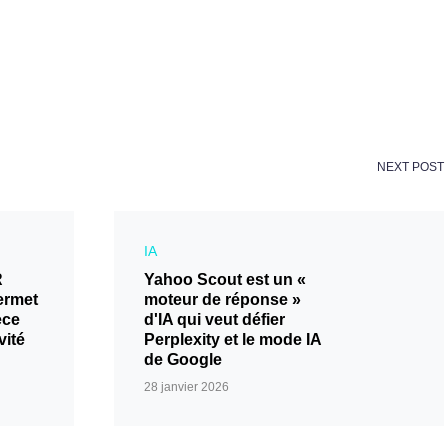
NEXT POST
IA
R
Yahoo Scout est un «
ermet
moteur de réponse »
èce
d'IA qui veut défier
vité
Perplexity et le mode IA
de Google
28 janvier 2026