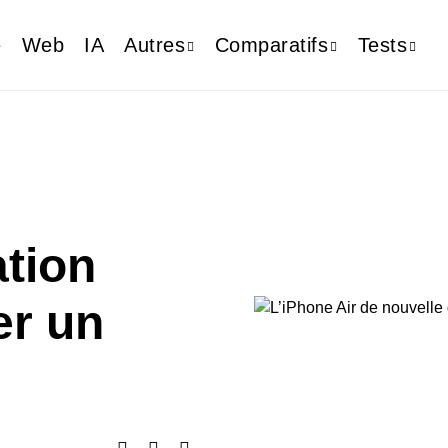
e
Web
IA
Autres
Comparatifs
Tests
ation
er un