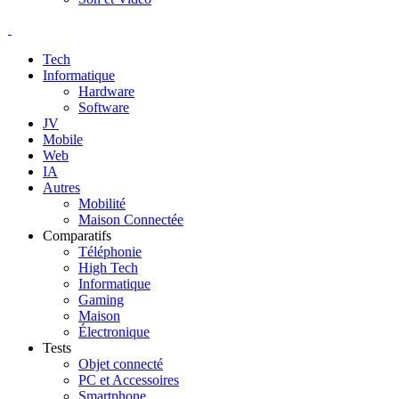
Tech
Informatique
Hardware
Software
JV
Mobile
Web
IA
Autres
Mobilité
Maison Connectée
Comparatifs
Téléphonie
High Tech
Informatique
Gaming
Maison
Électronique
Tests
Objet connecté
PC et Accessoires
Smartphone