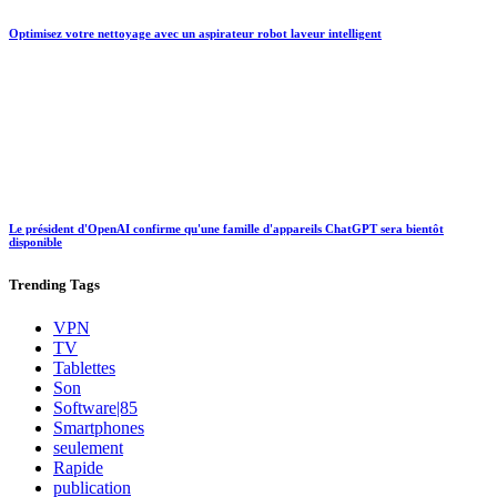
Optimisez votre nettoyage avec un aspirateur robot laveur intelligent
Le président d'OpenAI confirme qu'une famille d'appareils ChatGPT sera bientôt
disponible
Trending
Tags
VPN
TV
Tablettes
Son
Software|85
Smartphones
seulement
Rapide
publication