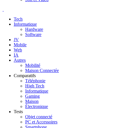
Tech
Informatique
Hardware
Software
JV
Mobile
Web
IA
Autres
Mobilité
Maison Connectée
Comparatifs
Téléphonie
High Tech
Informatique
Gaming
Maison
Électronique
Tests
Objet connecté
PC et Accessoires
Smartphone