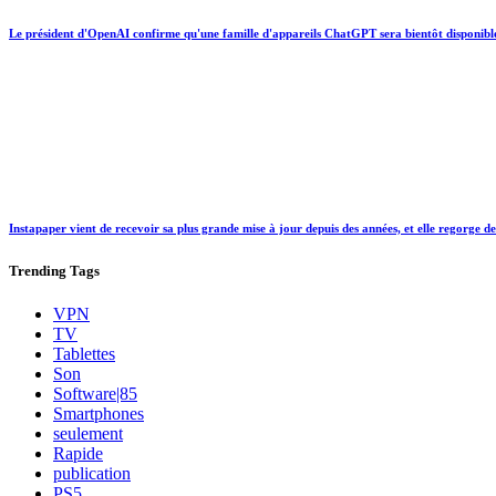
Le président d'OpenAI confirme qu'une famille d'appareils ChatGPT sera bientôt disponibl
Instapaper vient de recevoir sa plus grande mise à jour depuis des années, et elle regorge d
Trending
Tags
VPN
TV
Tablettes
Son
Software|85
Smartphones
seulement
Rapide
publication
PS5