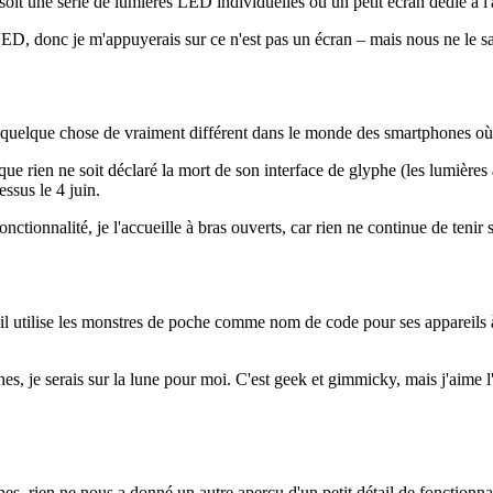
s soit une série de lumières LED individuelles ou un petit écran dédié à l
D, donc je m'appuyerais sur ce n'est pas un écran – mais nous ne le saur
ir quelque chose de vraiment différent dans le monde des smartphones où
ue rien ne soit déclaré la mort de son interface de glyphe (les lumières à
ssus le 4 juin.
onctionnalité, je l'accueille à bras ouverts, car rien ne continue de teni
il utilise les monstres de poche comme nom de code pour ses appareils 
s, je serais sur la lune pour moi. C'est geek et gimmicky, mais j'aime l'
phes, rien ne nous a donné un autre aperçu d'un petit détail de fonctionn