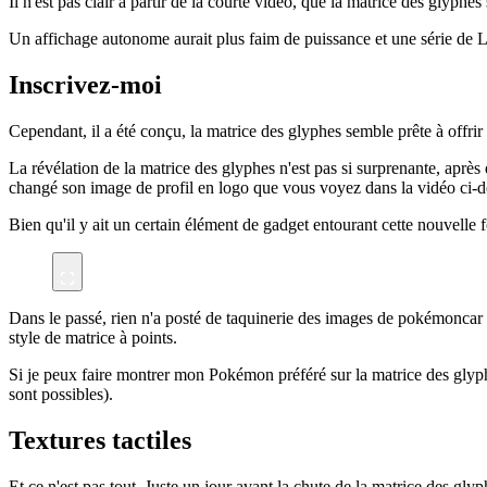
Il n'est pas clair à partir de la courte vidéo, que la matrice des glyphe
Un affichage autonome aurait plus faim de puissance et une série de LE
Inscrivez-moi
Cependant, il a été conçu, la matrice des glyphes semble prête à offr
La révélation de la matrice des glyphes n'est pas si surprenante, après q
changé son image de profil en logo que vous voyez dans la vidéo ci-de
Bien qu'il y ait un certain élément de gadget entourant cette nouvelle f
Dans le passé, rien n'a posté de taquinerie des images de pokémoncar 
style de matrice à points.
Si je peux faire montrer mon Pokémon préféré sur la matrice des glyphe
sont possibles).
Textures tactiles
Et ce n'est pas tout. Juste un jour avant la chute de la matrice des gly