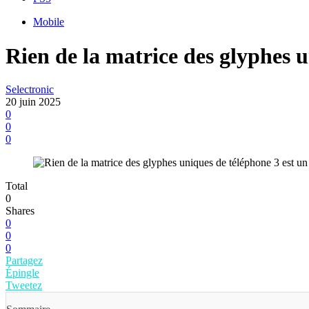
Mobile
Rien de la matrice des glyphes un
Selectronic
20 juin 2025
0
0
0
Total
0
Shares
0
0
0
Partagez
Épingle
Tweetez