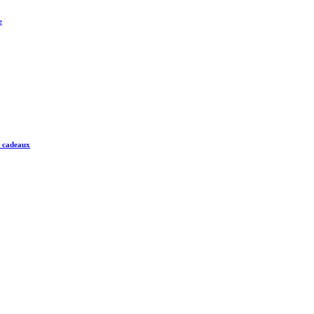
e
e cadeaux