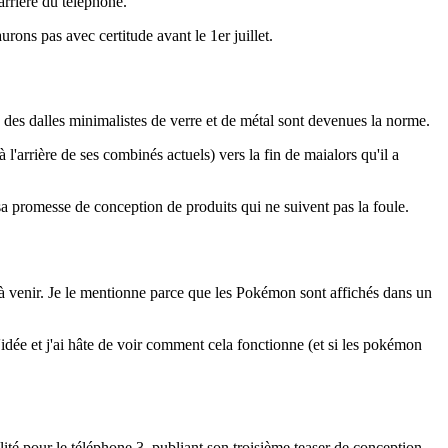
'arrière du téléphone.
ons pas avec certitude avant le 1er juillet.
 des dalles minimalistes de verre et de métal sont devenues la norme.
 l'arrière de ses combinés actuels) vers la fin de maialors qu'il a
r sa promesse de conception de produits qui ne suivent pas la foule.
à venir. Je le mentionne parce que les Pokémon sont affichés dans un
idée et j'ai hâte de voir comment cela fonctionne (et si les pokémon
alité pour le téléphone 3, publiant son troisième teaser de conception.