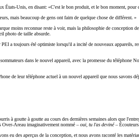
 aux États-Unis, en disant: «C'est le bon produit, et le bon moment, po
urs, mais beaucoup de gens ont faim de quelque chose de différent. »
que moins reconnue reste à voir, mais la philosophie de conception de 
il photo de taille absurde.
r PEI a toujours été optimiste lorsqu'il a incité de nouveaux appareils, 
 consommateurs dans le nouvel appareil, avec la promesse du téléphone 
d'iPhone de leur téléphone actuel à un nouvel appareil que nous savons d
urris à goutte à goutte au cours des dernières semaines alors que l'entr
eurs Over-Areau imaginativement nommé –
oui, tu l'as deviné
– Écouteurs
ns eu des aperçus de la conception, et nous avons raconté les matériau