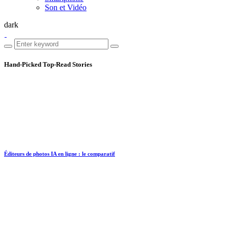
Son et Vidéo
dark
Hand-Picked
Top-Read Stories
Éditeurs de photos IA en ligne : le comparatif