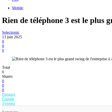
Mobile
Rien de téléphone 3 est le plus 
Selectronic
13 juin 2025
0
0
0
Total
0
Shares
0
0
0
Partagez
Épingle
Tweetez