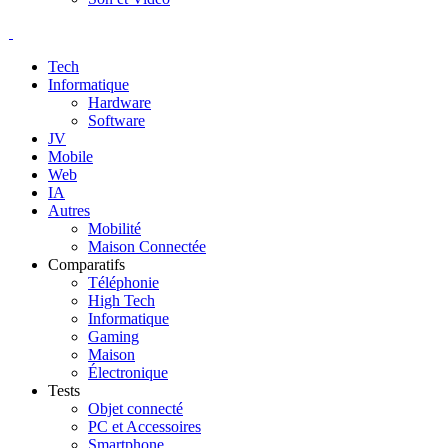
Tech
Informatique
Hardware
Software
JV
Mobile
Web
IA
Autres
Mobilité
Maison Connectée
Comparatifs
Téléphonie
High Tech
Informatique
Gaming
Maison
Électronique
Tests
Objet connecté
PC et Accessoires
Smartphone