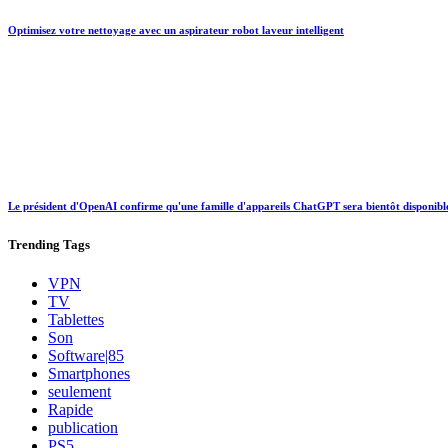
Optimisez votre nettoyage avec un aspirateur robot laveur intelligent
Le président d'OpenAI confirme qu'une famille d'appareils ChatGPT sera bientôt disponibl
Trending
Tags
VPN
TV
Tablettes
Son
Software|85
Smartphones
seulement
Rapide
publication
PS5