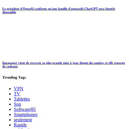
Le président d'OpenAI confirme qu'une famille d'appareils ChatGPT sera bientôt
disponible
Instapaper vient de recevoir sa plus grande mise à jour depuis des années, et elle regorge
de cadeaux
Trending
Tags
VPN
TV
Tablettes
Son
Software|85
Smartphones
seulement
Rapide