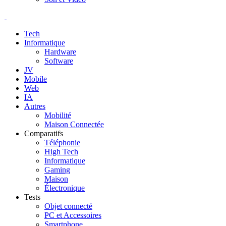
Tech
Informatique
Hardware
Software
JV
Mobile
Web
IA
Autres
Mobilité
Maison Connectée
Comparatifs
Téléphonie
High Tech
Informatique
Gaming
Maison
Électronique
Tests
Objet connecté
PC et Accessoires
Smartphone