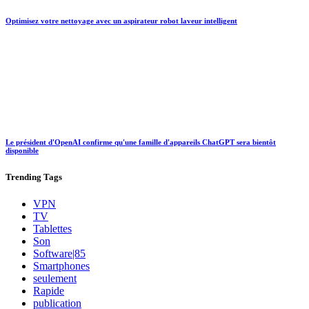
Optimisez votre nettoyage avec un aspirateur robot laveur intelligent
Le président d'OpenAI confirme qu'une famille d'appareils ChatGPT sera bientôt
disponible
Trending
Tags
VPN
TV
Tablettes
Son
Software|85
Smartphones
seulement
Rapide
publication