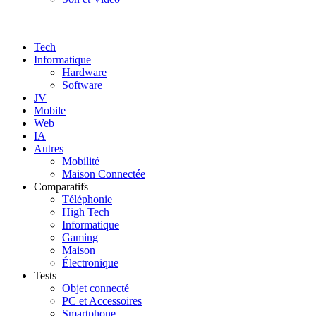
Tech
Informatique
Hardware
Software
JV
Mobile
Web
IA
Autres
Mobilité
Maison Connectée
Comparatifs
Téléphonie
High Tech
Informatique
Gaming
Maison
Électronique
Tests
Objet connecté
PC et Accessoires
Smartphone