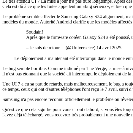
Le très attendu UI 7 La mise à jour n'a pas duré longtemps. Après des 
Cela est dû à ce que les fuites appellent un «bug sérieux», et bien q
Le problème semble affecter le Samsung Galaxy S24 alignement, mais 
modèles du monde. Autorité Android clarifie que les modèles affectés 
Soudain!
Après que le firmware coréen Galaxy S24 a été poussé, un
– Je suis de retour！ (@Universeice) 14 avril 2025
Le déploiement a maintenant été interrompu dans le monde entier
Le bug semble horrible. Comme indiqué par The Verge, la mise à niveau 
il n'est pas étonnant que la société ait interrompu le déploiement de la 
Une UI 7 a eu sa part de retards, mais malheureusement, le bug a toujo
ce temps, ceux qui ont d'autres téléphones l'ont reçu le 7 avril, suivi 
Samsung n'a pas encore reconnu officiellement le problème ou révéler 
Qu'est-ce que cela signifie pour vous? Tout d'abord, si vous êtes toujo
l'avez déjà téléchargé, vous recevrez très probablement une nouvelle