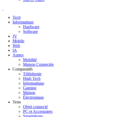
Tech
Informatique
Hardware
Software
JV
Mobile
Web
IA
Autres
Mobilité
Maison Connectée
Comparatifs
Téléphonie
High Tech
Informatique
Gaming
Maison
Électronique
Tests
Objet connecté
PC et Accessoires
Smartphone