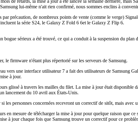
mois de retards, la mise à jour a été lancée la semaine dernière, mais Sa
ue Samsung lui-même n'ait rien confirmé, nous sommes enclins à convenir
par précaution, de nombreux points de vente (comme le verge) Signale
incluent la série S24, le Galaxy Z Fold 6 6et le Galaxy Z Flip 6.
 bogue sérieux a été trouvé, ce qui a conduit à la suspension du plan d
, le firmware n'étant plus répertorié sur les serveurs de Samsung.
vers une interface utilisateur 7 a fait des utilisateurs de Samsung Gala
mise à jour.
urs glissé à travers les mailles du filet. La mise à jour était disponi
d'un lancement du 10 avril aux États-Unis.
si les personnes concernées recevront un correctif de sitôt, mais avec 
urs en mesure de télécharger la mise à jour pour quelque raison que ce so
 mise à jour chaque fois que Samsung trouve un correctif pour ce problè