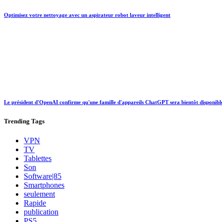
Optimisez votre nettoyage avec un aspirateur robot laveur intelligent
Le président d'OpenAI confirme qu'une famille d'appareils ChatGPT sera bientôt disponibl
Trending
Tags
VPN
TV
Tablettes
Son
Software|85
Smartphones
seulement
Rapide
publication
PS5