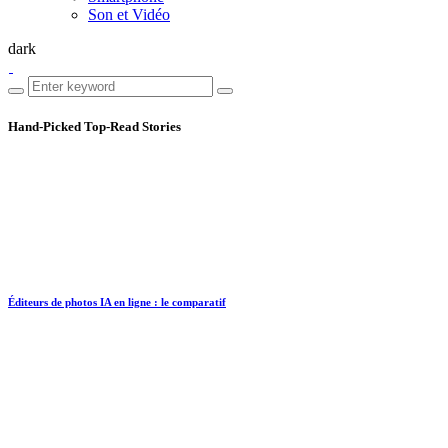
Son et Vidéo
dark
Hand-Picked
Top-Read Stories
Éditeurs de photos IA en ligne : le comparatif