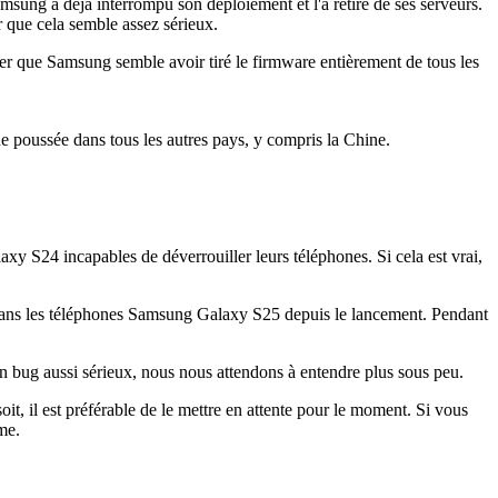
msung a déjà interrompu son déploiement et l'a retiré de ses serveurs.
 que cela semble assez sérieux.
r que Samsung semble avoir tiré le firmware entièrement de tous les
e poussée dans tous les autres pays, y compris la Chine.
xy S24 incapables de déverrouiller leurs téléphones. Si cela est vrai,
ble dans les téléphones Samsung Galaxy S25 depuis le lancement. Pendant
un bug aussi sérieux, nous nous attendons à entendre plus sous peu.
it, il est préférable de le mettre en attente pour le moment. Si vous
me.