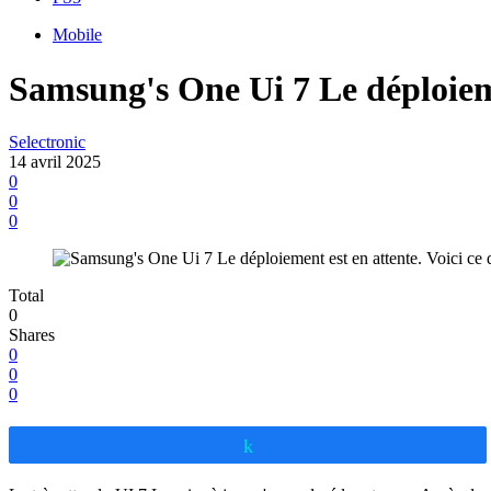
Mobile
Samsung's One Ui 7 Le déploiemen
Selectronic
14 avril 2025
0
0
0
Total
0
Shares
0
0
0
Partagez