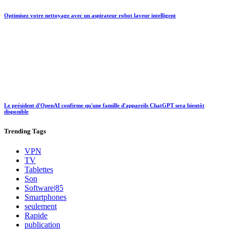
Optimisez votre nettoyage avec un aspirateur robot laveur intelligent
Le président d'OpenAI confirme qu'une famille d'appareils ChatGPT sera bientôt
disponible
Trending
Tags
VPN
TV
Tablettes
Son
Software|85
Smartphones
seulement
Rapide
publication