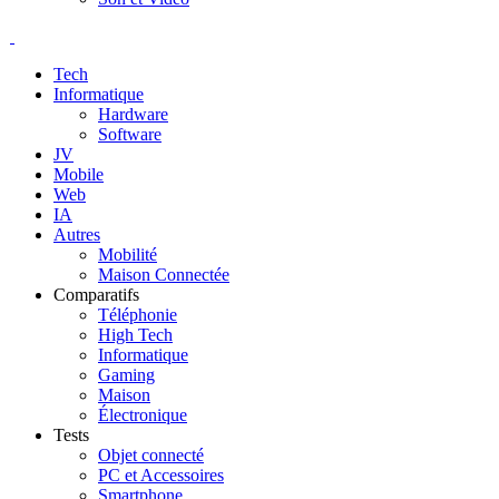
Tech
Informatique
Hardware
Software
JV
Mobile
Web
IA
Autres
Mobilité
Maison Connectée
Comparatifs
Téléphonie
High Tech
Informatique
Gaming
Maison
Électronique
Tests
Objet connecté
PC et Accessoires
Smartphone