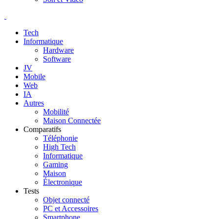
Tech
Informatique
Hardware
Software
JV
Mobile
Web
IA
Autres
Mobilité
Maison Connectée
Comparatifs
Téléphonie
High Tech
Informatique
Gaming
Maison
Électronique
Tests
Objet connecté
PC et Accessoires
Smartphone