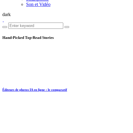
Son et Vidéo
dark
Hand-Picked
Top-Read Stories
Éditeurs de photos IA en ligne : le comparatif