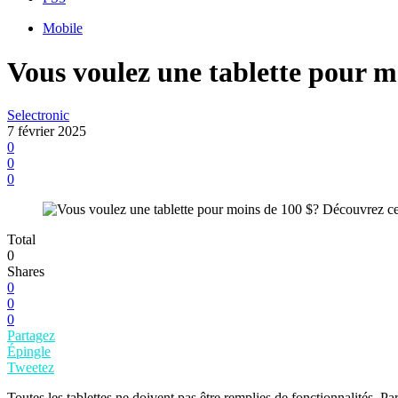
Mobile
Vous voulez une tablette pour m
Selectronic
7 février 2025
0
0
0
Total
0
Shares
0
0
0
Partagez
Épingle
Tweetez
Toutes les tablettes ne doivent pas être remplies de fonctionnalités. Pa