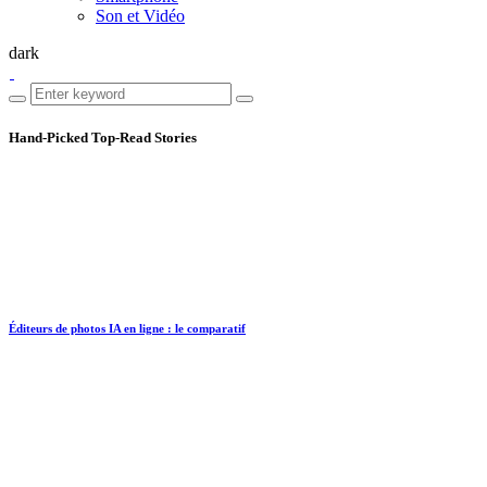
Son et Vidéo
dark
Hand-Picked
Top-Read Stories
Éditeurs de photos IA en ligne : le comparatif