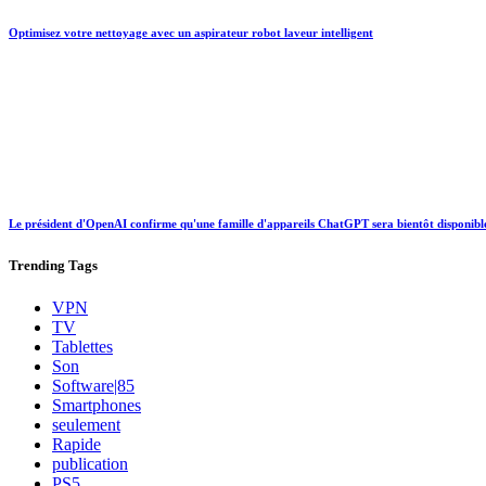
Optimisez votre nettoyage avec un aspirateur robot laveur intelligent
Le président d'OpenAI confirme qu'une famille d'appareils ChatGPT sera bientôt disponibl
Trending
Tags
VPN
TV
Tablettes
Son
Software|85
Smartphones
seulement
Rapide
publication
PS5