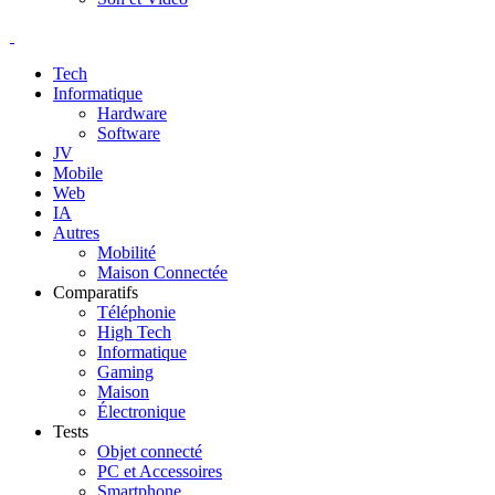
Tech
Informatique
Hardware
Software
JV
Mobile
Web
IA
Autres
Mobilité
Maison Connectée
Comparatifs
Téléphonie
High Tech
Informatique
Gaming
Maison
Électronique
Tests
Objet connecté
PC et Accessoires
Smartphone