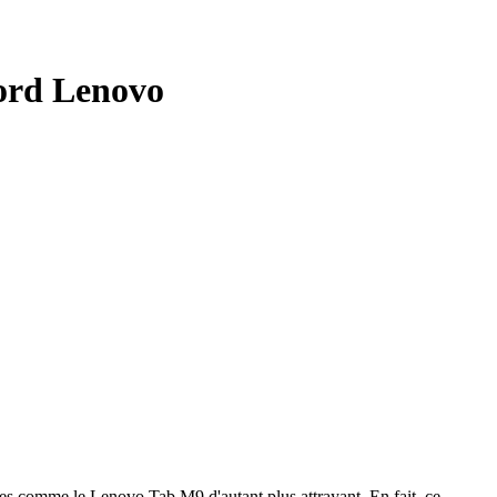
cord Lenovo
lettes comme le Lenovo Tab M9 d'autant plus attrayant. En fait, ce