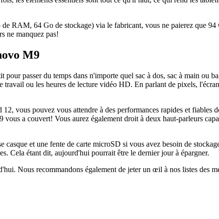
e RAM, 64 Go de stockage) via le fabricant, vous ne paierez que 94 €
lors ne manquez pas!
enovo M9
t pour passer du temps dans n'importe quel sac à dos, sac à main ou bag
 de travail ou les heures de lecture vidéo HD. En parlant de pixels, l'écr
 12, vous pouvez vous attendre à des performances rapides et fiables 
9 vous a couvert! Vous aurez également droit à deux haut-parleurs capab
sque et une fente de carte microSD si vous avez besoin de stockage su
s. Cela étant dit, aujourd'hui pourrait être le dernier jour à épargner.
ui. Nous recommandons également de jeter un œil à nos listes des meill