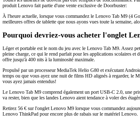
produit Lenovo fait partie d'une vente exclusive de Doorbuster:
À l'heure actuelle, lorsque vous commandez le Lenovo Tab M9 (4 Go d
meilleures offres de tablette que nous ayons vues toute la semaine, a
Pourquoi devriez-vous acheter l'onglet L
Léger et portable est le nom du jeu avec le Lenovo Tab M9. Assez peti
pleine charge, ce qui le rend parfait pour les applications scolaires et
offre jusqu'à 400 nits à la luminosité maximale.
Propulsé par un processeur MediaTek Helio G80 et exécutant Android
temps ou que vous ayez une nuit de films HD alignés à regarder, le M
vous ayez jamais entendus!
Le Lenovo Tab M9 comprend également un port USB-C 2.0, une prise ca
va rester, bien que les landes Lenovo aient tendance à voler des étagère
Retirez 56 € sur l'onglet Lenovo M9 lorsque vous commandez aujourd'h
Lenovo ThinkPad pour encore plus de rabais sur le matériel Lenovo.