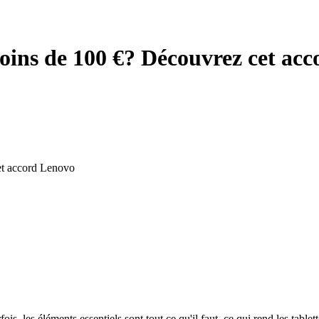
oins de 100 €? Découvrez cet ac
rfois, les éléments essentiels sont tout ce qu'il faut, ce qui rend les tab