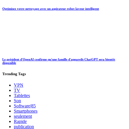
Optimisez votre nettoyage avec un aspirateur robot laveur intelligent
Le président d'OpenAI confirme qu'une famille d'appareils ChatGPT sera bientôt
disponible
Trending
Tags
VPN
TV
Tablettes
Son
Software|85
Smartphones
seulement
Rapide
publication