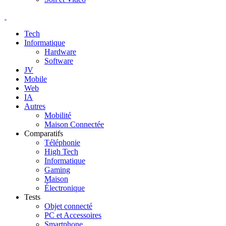
Tech
Informatique
Hardware
Software
JV
Mobile
Web
IA
Autres
Mobilité
Maison Connectée
Comparatifs
Téléphonie
High Tech
Informatique
Gaming
Maison
Électronique
Tests
Objet connecté
PC et Accessoires
Smartphone