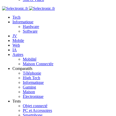
Tech
Informatique
Hardware
Software
JV
Mobile
Web
IA
Autres
Mobilité
Maison Connectée
Comparatifs
Téléphonie
High Tech
Informatique
Gaming
Maison
Électronique
Tests
Objet connecté
PC et Accessoires
Smartphone