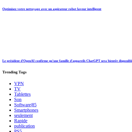
Optimisez votre nettoyage avec un aspirateur robot laveur intelligent
Le président d'OpenAI confirme qu'une famille d'appareils ChatGPT sera bientôt disponibl
Trending
Tags
VPN
TV
Tablettes
Son
Software|85
Smartphones
seulement
Rapide
publication
PS5