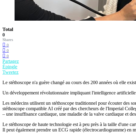
Total
0
Shares
0
0
0
Partagez
Épingle
Tweetez
Le stéthoscope n'a guère changé au cours des 200 années où elle existe 
Un développement révolutionnaire impliquant l'intelligence artificielle
Les médecins utilisent un stéthoscope traditionnel pour écouter des so
stéthoscope compatible AI créé par des chercheurs de l'Imperial Col
– une insuffisance cardiaque, une maladie de la valve cardiaque et d
Le stéthoscope de haute technologie est à peu près à la taille d'une car
Il peut également prendre un ECG rapide (électrocardiogramme) en même