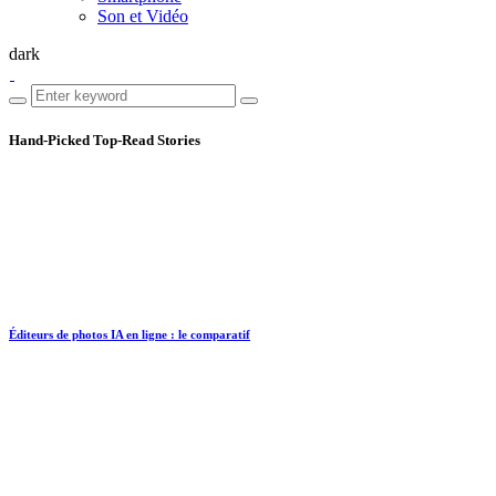
Son et Vidéo
dark
Hand-Picked
Top-Read Stories
Éditeurs de photos IA en ligne : le comparatif