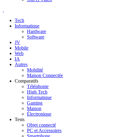
Tech
Informatique
Hardware
Software
JV
Mobile
Web
IA
Autres
Mobilité
Maison Connectée
Comparatifs
Téléphonie
High Tech
Informatique
Gaming
Maison
Électronique
Tests
Objet connecté
PC et Accessoires
Smartphone