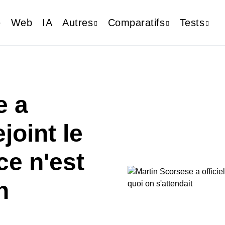
e
Web
IA
Autres
Comparatifs
Tests
e a
joint le
ce n'est
n