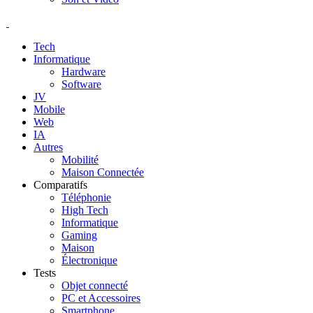
Tech
Informatique
Hardware
Software
JV
Mobile
Web
IA
Autres
Mobilité
Maison Connectée
Comparatifs
Téléphonie
High Tech
Informatique
Gaming
Maison
Électronique
Tests
Objet connecté
PC et Accessoires
Smartphone