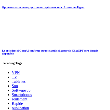
Optimisez votre nettoyage avec un aspirateur robot laveur intelligent
Le président d'OpenAI confirme qu'une famille d'appareils ChatGPT sera bientôt
disponible
Trending
Tags
VPN
TV
Tablettes
Son
Software|85
Smartphones
seulement
Rapide
publication