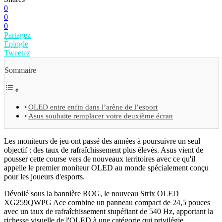
0
0
0
Partagez
Épingle
Tweetez
Sommaire
OLED entre enfin dans l’arène de l’esport
Asus souhaite remplacer votre deuxième écran
Les moniteurs de jeu ont passé des années à poursuivre un seul
objectif : des taux de rafraîchissement plus élevés. Asus vient de
pousser cette course vers de nouveaux territoires avec ce qu'il
appelle le premier moniteur OLED au monde spécialement conçu
pour les joueurs d'esports.
Dévoilé sous la bannière ROG, le nouveau Strix OLED
XG259QWPG Ace combine un panneau compact de 24,5 pouces
avec un taux de rafraîchissement stupéfiant de 540 Hz, apportant la
richesse visuelle de l'OLED à une catégorie qui privilégie