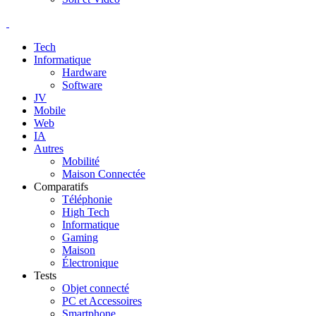
Tech
Informatique
Hardware
Software
JV
Mobile
Web
IA
Autres
Mobilité
Maison Connectée
Comparatifs
Téléphonie
High Tech
Informatique
Gaming
Maison
Électronique
Tests
Objet connecté
PC et Accessoires
Smartphone