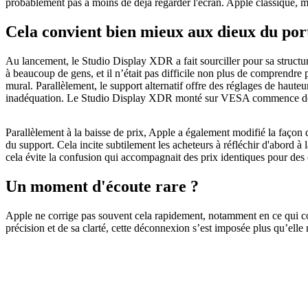
probablement pas à moins de déjà regarder l'écran. Apple classique,
Cela convient bien mieux aux dieux du port
Au lancement, le Studio Display XDR a fait sourciller pour sa struct
à beaucoup de gens, et il n’était pas difficile non plus de comprendr
mural. Parallèlement, le support alternatif offre des réglages de haute
inadéquation. Le Studio Display XDR monté sur VESA commence désorma
Parallèlement à la baisse de prix, Apple a également modifié la façon
du support. Cela incite subtilement les acheteurs à réfléchir d'abord à l
cela évite la confusion qui accompagnait des prix identiques pour des c
Un moment d'écoute rare ?
Apple ne corrige pas souvent cela rapidement, notamment en ce qui co
précision et de sa clarté, cette déconnexion s’est imposée plus qu’elle 