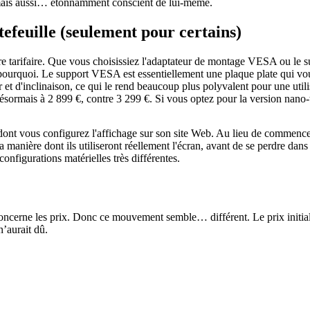
 mais aussi… étonnamment conscient de lui-même.
efeuille (seulement pour certains)
ure tarifaire. Que vous choisissiez l'adaptateur de montage VESA ou le 
e pourquoi. Le support VESA est essentiellement une plaque plate qui vo
ur et d'inclinaison, ce qui le rend beaucoup plus polyvalent pour une ut
is à 2 899 €, contre 3 299 €. Si vous optez pour la version nano-tex
 dont vous configurez l'affichage sur son site Web. Au lieu de commenc
a manière dont ils utiliseront réellement l'écran, avant de se perdre dans 
onfigurations matérielles très différentes.
ncerne les prix. Donc ce mouvement semble… différent. Le prix initial 
n’aurait dû.