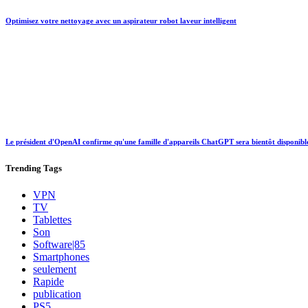
Optimisez votre nettoyage avec un aspirateur robot laveur intelligent
Le président d'OpenAI confirme qu'une famille d'appareils ChatGPT sera bientôt disponibl
Trending
Tags
VPN
TV
Tablettes
Son
Software|85
Smartphones
seulement
Rapide
publication
PS5