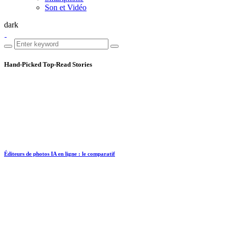
Son et Vidéo
dark
Hand-Picked
Top-Read Stories
Éditeurs de photos IA en ligne : le comparatif