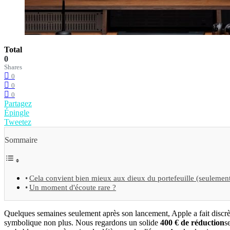
Total
0
Shares
0
0
0
Partagez
Épingle
Tweetez
Sommaire
Cela convient bien mieux aux dieux du portefeuille (seulement
Un moment d'écoute rare ?
Quelques semaines seulement après son lancement, Apple a fait discrèt
symbolique non plus. Nous regardons un solide
400 € de réduction
s