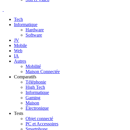
Tech
Informatique
Hardware
Software
JV
Mobile
Web
IA
Autres
Mobilité
Maison Connectée
Comparatifs
Téléphonie
High Tech
Informatique
Gaming
Maison
Électronique
Tests
Objet connecté
PC et Accessoires
Smartphone