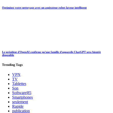
Optimisez votre nettoyage avec un aspirateur robot laveur intelligent
Le président d'OpenAI confirme qu'une famille d'appareils ChatGPT sera bientôt
disponible
Trending
Tags
VPN
TV
Tablettes
Son
Software|85
Smartphones
seulement
Rapide
publication