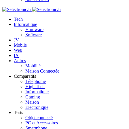
Tech
Informatique
Hardware
Software
JV
Mobile
Web
IA
Autres
Mobilité
Maison Connectée
Comparatifs
Téléphonie
High Tech
Informatique
Gaming
Maison
Électronique
Tests
Objet connecté
PC et Accessoires
Smartphone