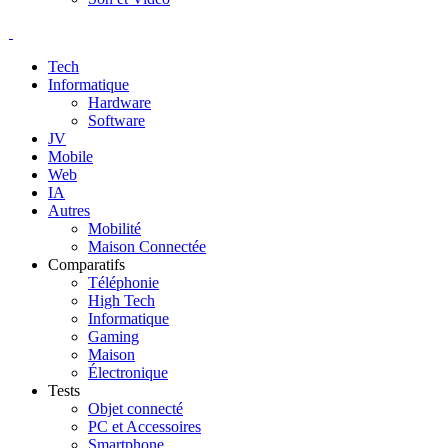
Tech
Informatique
Hardware
Software
JV
Mobile
Web
IA
Autres
Mobilité
Maison Connectée
Comparatifs
Téléphonie
High Tech
Informatique
Gaming
Maison
Électronique
Tests
Objet connecté
PC et Accessoires
Smartphone