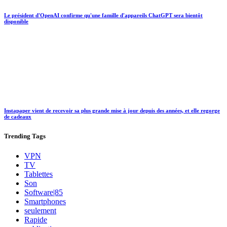
Le président d'OpenAI confirme qu'une famille d'appareils ChatGPT sera bientôt
disponible
Instapaper vient de recevoir sa plus grande mise à jour depuis des années, et elle regorge
de cadeaux
Trending
Tags
VPN
TV
Tablettes
Son
Software|85
Smartphones
seulement
Rapide