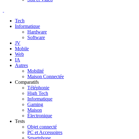
Tech
Informatique
Hardware
Software
JV
Mobile
Web
IA
Autres
Mobilité
Maison Connectée
Comparatifs
Téléphonie
High Tech
Informatique
Gaming
Maison
Électronique
Tests
Objet connecté
PC et Accessoires
Smartphone