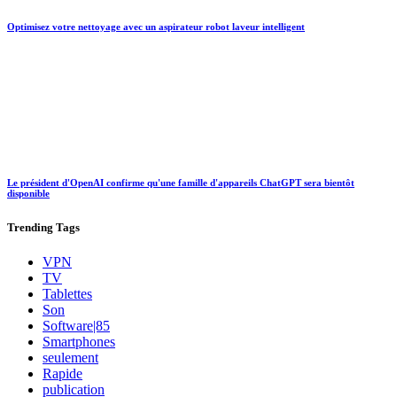
Optimisez votre nettoyage avec un aspirateur robot laveur intelligent
Le président d'OpenAI confirme qu'une famille d'appareils ChatGPT sera bientôt
disponible
Trending
Tags
VPN
TV
Tablettes
Son
Software|85
Smartphones
seulement
Rapide
publication