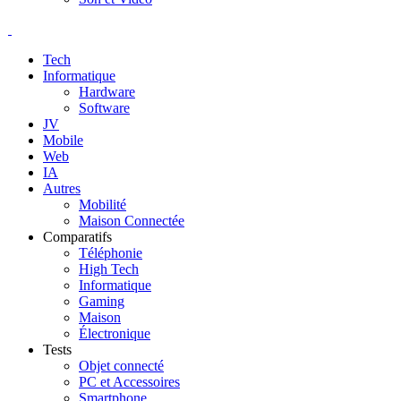
Tech
Informatique
Hardware
Software
JV
Mobile
Web
IA
Autres
Mobilité
Maison Connectée
Comparatifs
Téléphonie
High Tech
Informatique
Gaming
Maison
Électronique
Tests
Objet connecté
PC et Accessoires
Smartphone