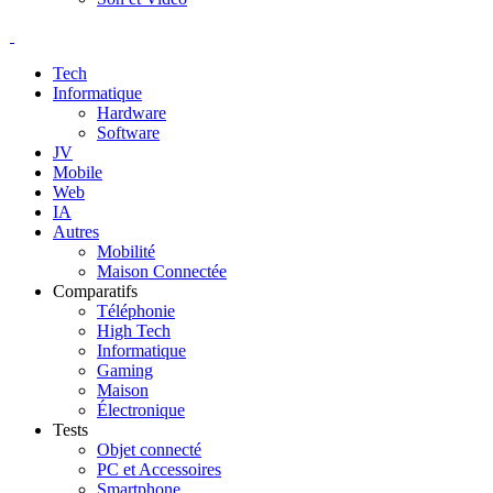
Tech
Informatique
Hardware
Software
JV
Mobile
Web
IA
Autres
Mobilité
Maison Connectée
Comparatifs
Téléphonie
High Tech
Informatique
Gaming
Maison
Électronique
Tests
Objet connecté
PC et Accessoires
Smartphone