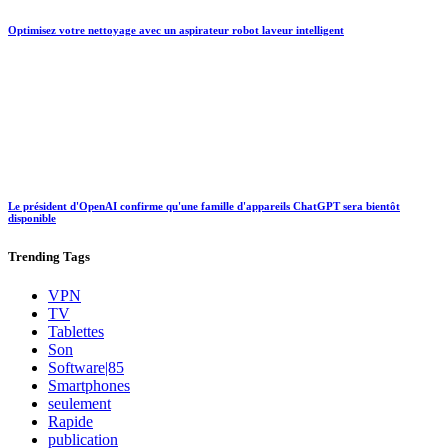
Optimisez votre nettoyage avec un aspirateur robot laveur intelligent
Le président d'OpenAI confirme qu'une famille d'appareils ChatGPT sera bientôt
disponible
Trending
Tags
VPN
TV
Tablettes
Son
Software|85
Smartphones
seulement
Rapide
publication