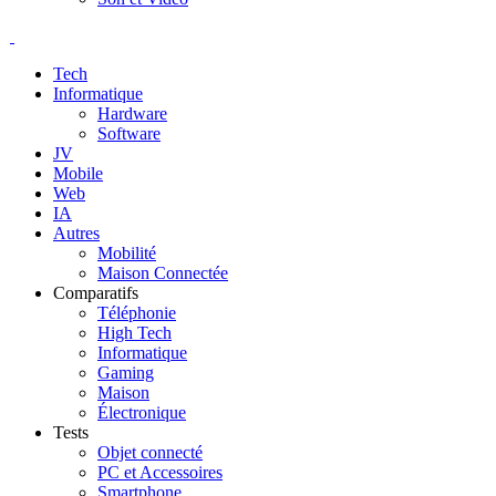
Tech
Informatique
Hardware
Software
JV
Mobile
Web
IA
Autres
Mobilité
Maison Connectée
Comparatifs
Téléphonie
High Tech
Informatique
Gaming
Maison
Électronique
Tests
Objet connecté
PC et Accessoires
Smartphone