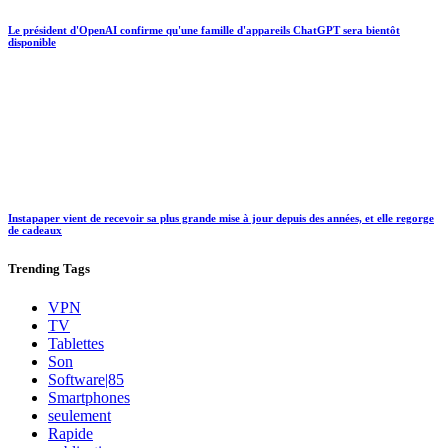
Le président d'OpenAI confirme qu'une famille d'appareils ChatGPT sera bientôt
disponible
Instapaper vient de recevoir sa plus grande mise à jour depuis des années, et elle regorge
de cadeaux
Trending
Tags
VPN
TV
Tablettes
Son
Software|85
Smartphones
seulement
Rapide