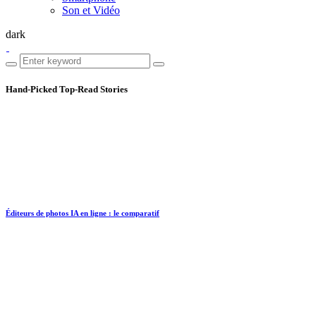
Son et Vidéo
dark
Hand-Picked
Top-Read Stories
Éditeurs de photos IA en ligne : le comparatif