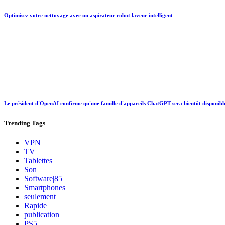
Optimisez votre nettoyage avec un aspirateur robot laveur intelligent
Le président d'OpenAI confirme qu'une famille d'appareils ChatGPT sera bientôt disponibl
Trending
Tags
VPN
TV
Tablettes
Son
Software|85
Smartphones
seulement
Rapide
publication
PS5