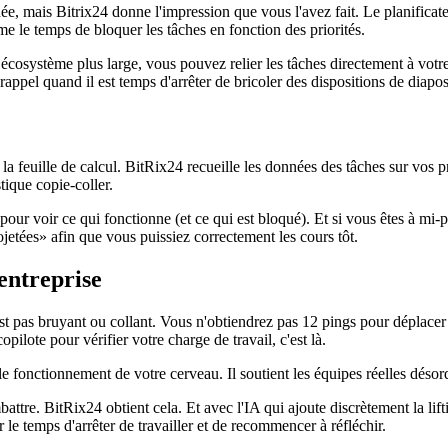
 mais Bitrix24 donne l'impression que vous l'avez fait. Le planificateu
e le temps de bloquer les tâches en fonction des priorités.
 écosystème plus large, vous pouvez relier les tâches directement à votre
appel quand il est temps d'arrêter de bricoler des dispositions de diapo
 la feuille de calcul. BitRix24 recueille les données des tâches sur vos p
tique copie-coller.
ier pour voir ce qui fonctionne (et ce qui est bloqué). Et si vous êtes à m
etées» afin que vous puissiez correctement les cours tôt.
entreprise
est pas bruyant ou collant. Vous n'obtiendrez pas 12 pings pour déplace
ilote pour vérifier votre charge de travail, c'est là.
fonctionnement de votre cerveau. Il soutient les équipes réelles désord
ttre. BitRix24 obtient cela. Et avec l'IA qui ajoute discrètement la liftin
r le temps d'arrêter de travailler et de recommencer à réfléchir.