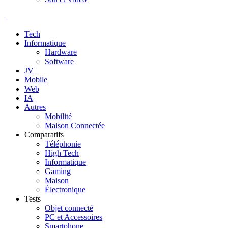
Tech
Informatique
Hardware
Software
JV
Mobile
Web
IA
Autres
Mobilité
Maison Connectée
Comparatifs
Téléphonie
High Tech
Informatique
Gaming
Maison
Électronique
Tests
Objet connecté
PC et Accessoires
Smartphone