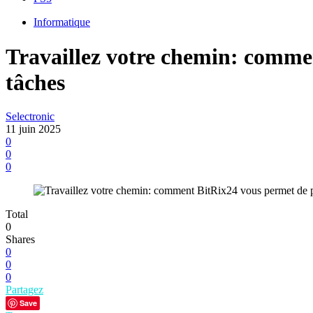
Informatique
Travaillez votre chemin: commen
tâches
Selectronic
11 juin 2025
0
0
0
Total
0
Shares
0
0
0
Partagez
Save