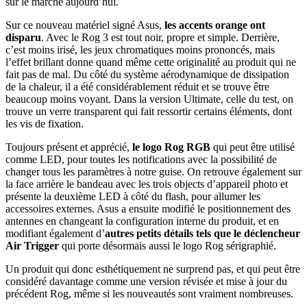
sur le marché aujourd’hui.
Sur ce nouveau matériel signé Asus,
les accents orange ont
disparu
. Avec le Rog 3 est tout noir, propre et simple. Derrière,
c’est moins irisé, les jeux chromatiques moins prononcés, mais
l’effet brillant donne quand même cette originalité au produit qui ne
fait pas de mal. Du côté du système aérodynamique de dissipation
de la chaleur, il a été considérablement réduit et se trouve être
beaucoup moins voyant. Dans la version Ultimate, celle du test, on
trouve un verre transparent qui fait ressortir certains éléments, dont
les vis de fixation.
Toujours présent et apprécié,
le logo Rog RGB
qui peut être utilisé
comme LED, pour toutes les notifications avec la possibilité de
changer tous les paramètres à notre guise. On retrouve également sur
la face arrière le bandeau avec les trois objects d’appareil photo et
présente la deuxième LED à côté du flash, pour allumer les
accessoires externes. Asus a ensuite modifié le positionnement des
antennes en changeant la configuration interne du produit, et en
modifiant également d’
autres petits détails tels que le déclencheur
Air Trigger
qui porte désormais aussi le logo Rog sérigraphié.
Un produit qui donc esthétiquement ne surprend pas, et qui peut être
considéré davantage comme une version révisée et mise à jour du
précédent Rog, même si les nouveautés sont vraiment nombreuses.