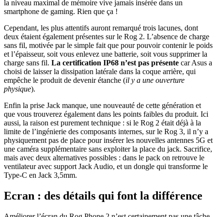
la niveau maximal de mémoire vive jamais insérée dans un
smartphone de gaming. Rien que ça !
Cependant, les plus attentifs auront remarqué trois lacunes, dont
deux étaient également présentes sur le Rog 2. L’absence de charge
sans fil, motivée par le simple fait que pour pouvoir contenir le poids
et l’épaisseur, soit vous enlevez une batterie, soit vous supprimer la
charge sans fil.
La certification IP68 n’est pas présente
car Asus a
choisi de laisser la dissipation latérale dans la coque arrière, qui
empêche le produit de devenir étanche (
il y a une ouverture
physique
).
Enfin la prise Jack manque, une nouveauté de cette génération et
que vous trouverez également dans les points faibles du produit. Ici
aussi, la raison est purement technique : si le Rog 2 était déjà à la
limite de l’ingénierie des composants internes, sur le Rog 3, il n’y a
physiquement pas de place pour insérer les nouvelles antennes 5G et
une caméra supplémentaire sans exploiter la place du jack. Sacrifice,
mais avec deux alternatives possibles : dans le pack on retrouve le
ventilateur avec support Jack Audio, et un dongle qui transforme le
Type-C en Jack 3,5mm.
Ecran : des détails qui font la différence
Améliorer l’écran du Rog Phone 2 n’est certainement pas une tâche