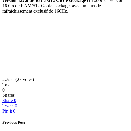
version 12Go de RAM/512 Go de stockage
et 1099€ en version
16 Go de RAM/512 Go de stockage, avec un taux de
rafraîchissement exclusif de 160Hz.
2.7/5 - (27 votes)
Total
0
Shares
Share
0
Tweet
0
Pin it
0
Previous Post