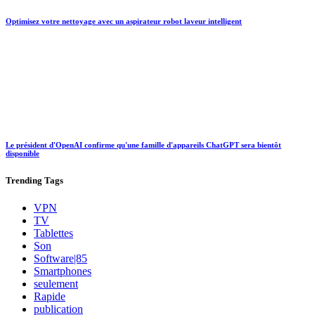
Optimisez votre nettoyage avec un aspirateur robot laveur intelligent
Le président d'OpenAI confirme qu'une famille d'appareils ChatGPT sera bientôt
disponible
Trending
Tags
VPN
TV
Tablettes
Son
Software|85
Smartphones
seulement
Rapide
publication