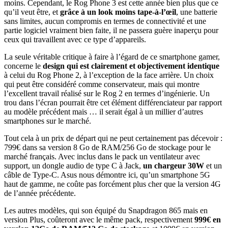
moins. Cependant, le Rog Phone 3 est cette année bien plus que ce
qu’il veut être, et
grâce à un look moins tape-à-l’œil
, une batterie
sans limites, aucun compromis en termes de connectivité et une
partie logiciel vraiment bien faite, il ne passera guère inaperçu pour
ceux qui travaillent avec ce type d’appareils.
La seule véritable critique à faire à l’égard de ce smartphone gamer,
concerne le
design qui est clairement et objectivement identique
à celui du Rog Phone 2, à l’exception de la face arrière. Un choix
qui peut être considéré comme conservateur, mais qui montre
l’excellent travail réalisé sur le Rog 2 en termes d’ingénierie. Un
trou dans l’écran pourrait être cet élément différenciateur par rapport
au modèle précédent mais … il serait égal à un millier d’autres
smartphones sur le marché.
Tout cela à un prix de départ qui ne peut certainement pas décevoir :
799€ dans sa version 8 Go de RAM/256 Go de stockage pour le
marché français. Avec inclus dans le pack un ventilateur avec
support, un dongle audio de type C à Jack,
un chargeur 30W
et un
câble de Type-C. Asus nous démontre ici, qu’un smartphone 5G
haut de gamme, ne coûte pas forcément plus cher que la version 4G
de l’année précédente.
Les autres modèles, qui son équipé du Snapdragon 865 mais en
version Plus, coûteront avec le même pack, respectivement
999€ en