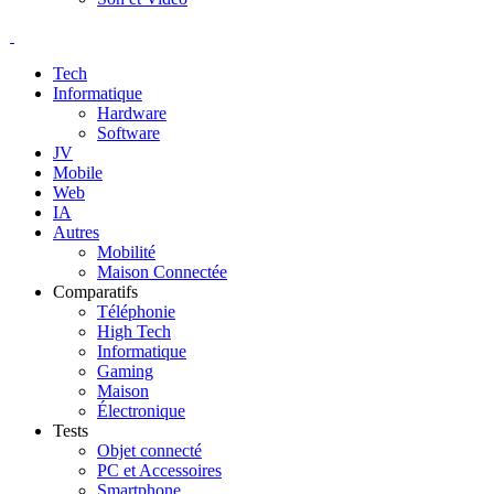
Tech
Informatique
Hardware
Software
JV
Mobile
Web
IA
Autres
Mobilité
Maison Connectée
Comparatifs
Téléphonie
High Tech
Informatique
Gaming
Maison
Électronique
Tests
Objet connecté
PC et Accessoires
Smartphone