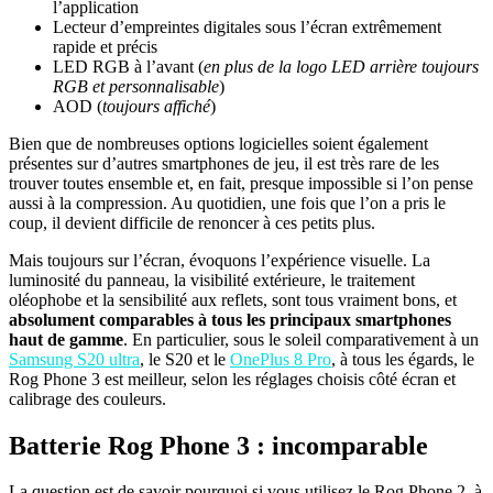
l’application
Lecteur d’empreintes digitales sous l’écran extrêmement
rapide et précis
LED RGB à l’avant (
en plus de la logo LED arrière toujours
RGB et personnalisable
)
AOD (
toujours affiché
)
Bien que de nombreuses options logicielles soient également
présentes sur d’autres smartphones de jeu, il est très rare de les
trouver toutes ensemble et, en fait, presque impossible si l’on pense
aussi à la compression. Au quotidien, une fois que l’on a pris le
coup, il devient difficile de renoncer à ces petits plus.
Mais toujours sur l’écran, évoquons l’expérience visuelle. La
luminosité du panneau, la visibilité extérieure, le traitement
oléophobe et la sensibilité aux reflets, sont tous vraiment bons, et
absolument comparables à tous les principaux smartphones
haut de gamme
. En particulier, sous le soleil comparativement à un
Samsung S20 ultra
, le S20 et le
OnePlus 8 Pro
, à tous les égards, le
Rog Phone 3 est meilleur, selon les réglages choisis côté écran et
calibrage des couleurs.
Batterie Rog Phone 3 : incomparable
La question est de savoir pourquoi si vous utilisez le Rog Phone 2, à