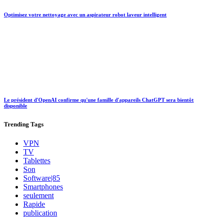
Optimisez votre nettoyage avec un aspirateur robot laveur intelligent
Le président d'OpenAI confirme qu'une famille d'appareils ChatGPT sera bientôt
disponible
Trending
Tags
VPN
TV
Tablettes
Son
Software|85
Smartphones
seulement
Rapide
publication