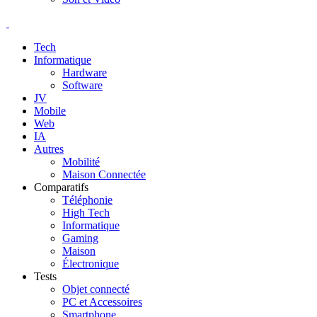
Tech
Informatique
Hardware
Software
JV
Mobile
Web
IA
Autres
Mobilité
Maison Connectée
Comparatifs
Téléphonie
High Tech
Informatique
Gaming
Maison
Électronique
Tests
Objet connecté
PC et Accessoires
Smartphone