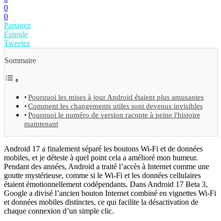
0
0
Partagez
Épingle
Tweetez
Sommaire
Pourquoi les mises à jour Android étaient plus amusantes
Comment les changements utiles sont devenus invisibles
Pourquoi le numéro de version raconte à peine l'histoire
maintenant
Android 17 a finalement séparé les boutons Wi-Fi et de données
mobiles, et je déteste à quel point cela a amélioré mon humeur.
Pendant des années, Android a traité l’accès à Internet comme une
goutte mystérieuse, comme si le Wi-Fi et les données cellulaires
étaient émotionnellement codépendants. Dans Android 17 Beta 3,
Google a divisé l’ancien bouton Internet combiné en vignettes Wi-Fi
et données mobiles distinctes, ce qui facilite la désactivation de
chaque connexion d’un simple clic.