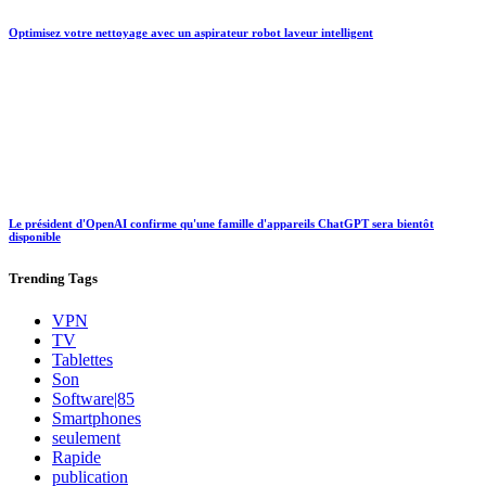
Optimisez votre nettoyage avec un aspirateur robot laveur intelligent
Le président d'OpenAI confirme qu'une famille d'appareils ChatGPT sera bientôt
disponible
Trending
Tags
VPN
TV
Tablettes
Son
Software|85
Smartphones
seulement
Rapide
publication