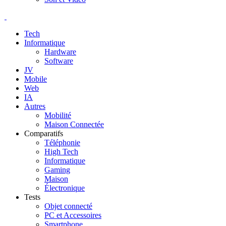
Tech
Informatique
Hardware
Software
JV
Mobile
Web
IA
Autres
Mobilité
Maison Connectée
Comparatifs
Téléphonie
High Tech
Informatique
Gaming
Maison
Électronique
Tests
Objet connecté
PC et Accessoires
Smartphone