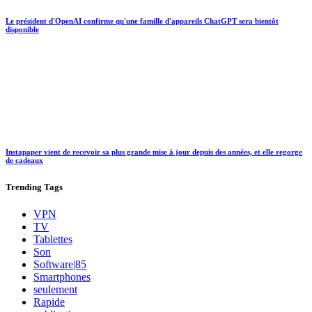
Le président d'OpenAI confirme qu'une famille d'appareils ChatGPT sera bientôt
disponible
Instapaper vient de recevoir sa plus grande mise à jour depuis des années, et elle regorge
de cadeaux
Trending
Tags
VPN
TV
Tablettes
Son
Software|85
Smartphones
seulement
Rapide