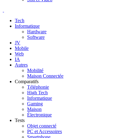
Tech
Informatique
Hardware
Software
JV
Mobile
Web
IA
Autres
Mobilité
Maison Connectée
Comparatifs
Téléphonie
High Tech
Informatique
Gaming
Maison
Électronique
Tests
Objet connecté
PC et Accessoires
Smartphone