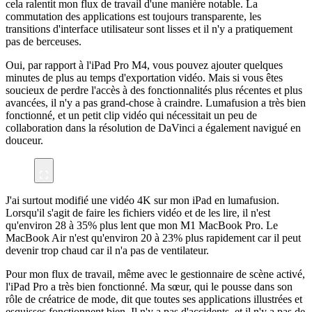
cela ralentit mon flux de travail d'une manière notable. La
commutation des applications est toujours transparente, les
transitions d'interface utilisateur sont lisses et il n'y a pratiquement
pas de berceuses.
Oui, par rapport à l'iPad Pro M4, vous pouvez ajouter quelques
minutes de plus au temps d'exportation vidéo. Mais si vous êtes
soucieux de perdre l'accès à des fonctionnalités plus récentes et plus
avancées, il n'y a pas grand-chose à craindre. Lumafusion a très bien
fonctionné, et un petit clip vidéo qui nécessitait un peu de
collaboration dans la résolution de DaVinci a également navigué en
douceur.
J'ai surtout modifié une vidéo 4K sur mon iPad en lumafusion.
Lorsqu'il s'agit de faire les fichiers vidéo et de les lire, il n'est
qu'environ 28 à 35% plus lent que mon M1 MacBook Pro. Le
MacBook Air n'est qu'environ 20 à 23% plus rapidement car il peut
devenir trop chaud car il n'a pas de ventilateur.
Pour mon flux de travail, même avec le gestionnaire de scène activé,
l'iPad Pro a très bien fonctionné. Ma sœur, qui le pousse dans son
rôle de créatrice de mode, dit que toutes ses applications illustrées et
esquisses fonctionnent bien. Il n'y a pas d'accidents, et il n'y a pas de