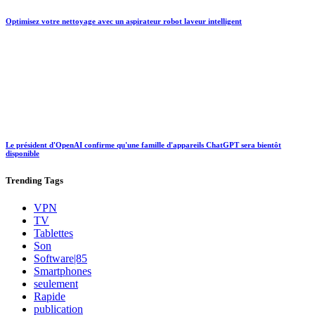
Optimisez votre nettoyage avec un aspirateur robot laveur intelligent
Le président d'OpenAI confirme qu'une famille d'appareils ChatGPT sera bientôt
disponible
Trending
Tags
VPN
TV
Tablettes
Son
Software|85
Smartphones
seulement
Rapide
publication