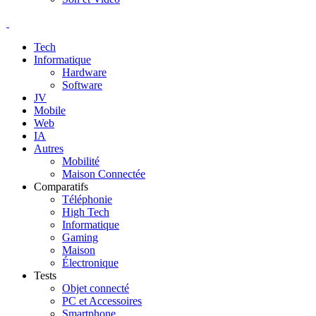
Tech
Informatique
Hardware
Software
JV
Mobile
Web
IA
Autres
Mobilité
Maison Connectée
Comparatifs
Téléphonie
High Tech
Informatique
Gaming
Maison
Électronique
Tests
Objet connecté
PC et Accessoires
Smartphone