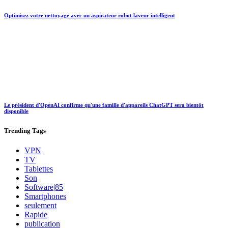
Optimisez votre nettoyage avec un aspirateur robot laveur intelligent
Le président d'OpenAI confirme qu'une famille d'appareils ChatGPT sera bientôt
disponible
Trending
Tags
VPN
TV
Tablettes
Son
Software|85
Smartphones
seulement
Rapide
publication