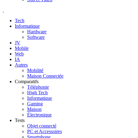
Tech
Informatique
Hardware
Software
JV
Mobile
Web
IA
Autres
Mobilité
Maison Connectée
Comparatifs
Téléphonie
High Tech
Informatique
Gaming
Maison
Électronique
Tests
Objet connecté
PC et Accessoires
Smartphone