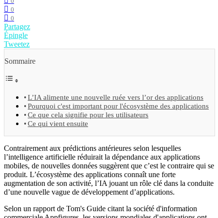
0
0
0
Partagez
Épingle
Tweetez
Sommaire
L’IA alimente une nouvelle ruée vers l’or des applications
Pourquoi c'est important pour l'écosystème des applications
Ce que cela signifie pour les utilisateurs
Ce qui vient ensuite
Contrairement aux prédictions antérieures selon lesquelles
l’intelligence artificielle réduirait la dépendance aux applications
mobiles, de nouvelles données suggèrent que c’est le contraire qui se
produit. L’écosystème des applications connaît une forte
augmentation de son activité, l’IA jouant un rôle clé dans la conduite
d’une nouvelle vague de développement d’applications.
Selon un rapport de Tom's Guide citant la société d'information
commerciale Appfigures, les versions mondiales d'applications ont