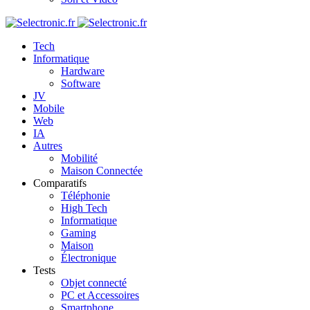
Tech
Informatique
Hardware
Software
JV
Mobile
Web
IA
Autres
Mobilité
Maison Connectée
Comparatifs
Téléphonie
High Tech
Informatique
Gaming
Maison
Électronique
Tests
Objet connecté
PC et Accessoires
Smartphone