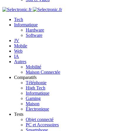
Tech
Informatique
Hardware
Software
JV
Mobile
Web
IA
Autres
Mobilité
Maison Connectée
Comparatifs
Téléphonie
High Tech
Informatique
Gaming
Maison
Électronique
Tests
Objet connecté
PC et Accessoires
Smartphone