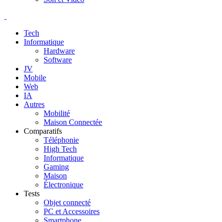
Tech
Informatique
Hardware
Software
JV
Mobile
Web
IA
Autres
Mobilité
Maison Connectée
Comparatifs
Téléphonie
High Tech
Informatique
Gaming
Maison
Électronique
Tests
Objet connecté
PC et Accessoires
Smartphone