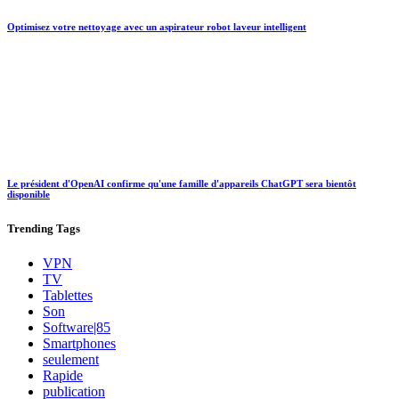
Optimisez votre nettoyage avec un aspirateur robot laveur intelligent
Le président d'OpenAI confirme qu'une famille d'appareils ChatGPT sera bientôt
disponible
Trending
Tags
VPN
TV
Tablettes
Son
Software|85
Smartphones
seulement
Rapide
publication