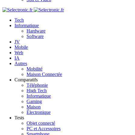
Tech
Informatique
Hardware
Software
JV
Mobile
Web
IA
Autres
Mobilité
Maison Connectée
Comparatifs
Téléphonie
High Tech
Informatique
Gaming
Maison
Électronique
Tests
Objet connecté
PC et Accessoires
Smartphone