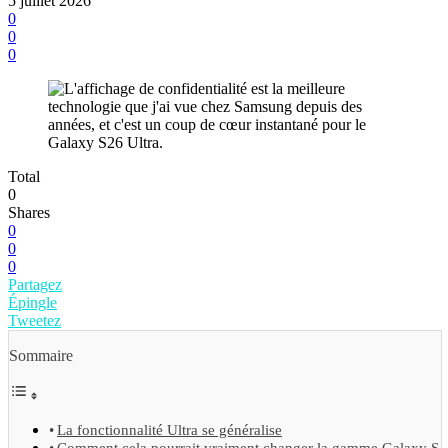
5 juillet 2026
0
0
0
Total
0
Shares
0
0
0
Partagez
Épingle
Tweetez
Sommaire
La fonctionnalité Ultra se généralise
Comment cela pourrait vraiment changer la gamme Galaxy S