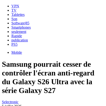
VPN
TV
Tablettes
Son
Software|85
Smartphones
seulement
Rapide
publication
PS5
Mobile
Samsung pourrait cesser de
contrôler l'écran anti-regard
du Galaxy S26 Ultra avec la
série Galaxy S27
Selectronic