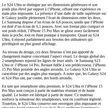
Le S24 Ultra se distingue par ses dimensions généreuses et son
poids plus élevé par rapport à l’iPhone, offrant une expérience en
main plus imposante. La présence d’une dalle de taille supérieure sur
le Galaxy justifie pleinement l’écart de dimensions entre les deux.
Le Samsung dispose d’un écran de 6,8 pouces, tandis que l’iPhone
est doté d’un écran de 6,1 pouces. Avec son format plus compact et
son poids réduit, l’iPhone 15 Pro Max se glisse assez facilement
dans la poche, tout en étant pratique à transporter. Quant au S24
Ultra, il répond parfaitement aux besoins des utilisateurs qui
privilégient un plus grand affichage.
Au niveau du design, ces deux fleurons n’ont pas apporté de
changement majeur concernant l’aspect visuel. Le design global des
2 smartphones reprend les lignes de leurs ainés : le Samsung S23
Ultra et l’iPhone 14 Pro. Restant fidèle à son prédécesseur, l’iPhone
15 Pro Max possède des angles arrondis. Le Galaxy S24 Ultra se
caractérise par des angles plus marqués. A noter que, les Galaxy S24
et S24 Plus ont, par contre, des bords arrondis.
En tant que smartphone ultra premium, le S24 Ultra et l’iPhone 15
Pro Max sont conçus à partir de matériau résistant et de haute
qualité. Le boitier est fabriqué à partir de titane. Ce matériau
renforce la robustesse des smartphones, tout en conférant légèreté.
Toutefois, le S24 Ultra conserve une envergure plus imposante et
pèse plus lourd comparé à son rival. Pour améliorer l’expérience,