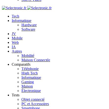
Tech
Informatique
Hardware
Software
JV
Mobile
Web
IA
Autres
Mobilité
Maison Connectée
Comparatifs
Téléphonie
High Tech
Informatique
Gaming
Maison
Électronique
Tests
Objet connecté
PC et Accessoires
Smartphone