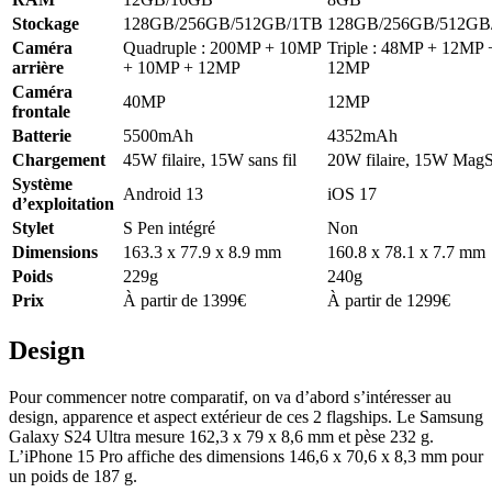
Stockage
128GB/256GB/512GB/1TB
128GB/256GB/512GB
Caméra
Quadruple : 200MP + 10MP
Triple : 48MP + 12MP 
arrière
+ 10MP + 12MP
12MP
Caméra
40MP
12MP
frontale
Batterie
5500mAh
4352mAh
Chargement
45W filaire, 15W sans fil
20W filaire, 15W MagS
Système
Android 13
iOS 17
d’exploitation
Stylet
S Pen intégré
Non
Dimensions
163.3 x 77.9 x 8.9 mm
160.8 x 78.1 x 7.7 mm
Poids
229g
240g
Prix
À partir de 1399€
À partir de 1299€
Design
Pour commencer notre comparatif, on va d’abord s’intéresser au
design, apparence et aspect extérieur de ces 2 flagships. Le Samsung
Galaxy S24 Ultra mesure 162,3 x 79 x 8,6 mm et pèse 232 g.
L’iPhone 15 Pro affiche des dimensions 146,6 x 70,6 x 8,3 mm pour
un poids de 187 g.