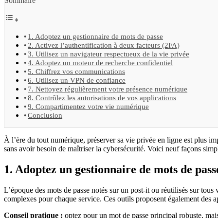
Sommaire
1. Adoptez un gestionnaire de mots de passe
2. Activez l’authentification à deux facteurs (2FA)
3. Utilisez un navigateur respectueux de la vie privée
4. Adoptez un moteur de recherche confidentiel
5. Chiffrez vos communications
6. Utilisez un VPN de confiance
7. Nettoyez régulièrement votre présence numérique
8. Contrôlez les autorisations de vos applications
9. Compartimentez votre vie numérique
Conclusion
À l’ère du tout numérique, préserver sa vie privée en ligne est plus 
sans avoir besoin de maîtriser la cybersécurité. Voici neuf façons simp
1. Adoptez un gestionnaire de mots de pass
L’époque des mots de passe notés sur un post-it ou réutilisés sur tous
complexes pour chaque service. Ces outils proposent également des appl
Conseil pratique :
optez pour un mot de passe principal robuste, mai