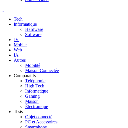
Tech
Informatique
Hardware
Software
JV
Mobile
Web
IA
Autres
Mobilité
Maison Connectée
Comparatifs
Téléphonie
High Tech
Informatique
Gaming
Maison
Électronique
Tests
Objet connecté
PC et Accessoires
Smartphone