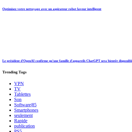
Optimisez votre nettoyage avec un aspirateur robot laveur intelligent
Le président d'OpenAI confirme qu'une famille d'appareils ChatGPT sera bientôt disponibl
Trending
Tags
VPN
TV
Tablettes
Son
Software|85
Smartphones
seulement
Rapide
publication
PS5