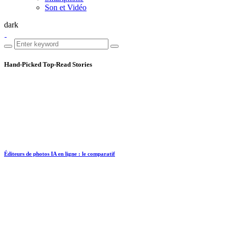
Son et Vidéo
dark
Hand-Picked
Top-Read Stories
Éditeurs de photos IA en ligne : le comparatif