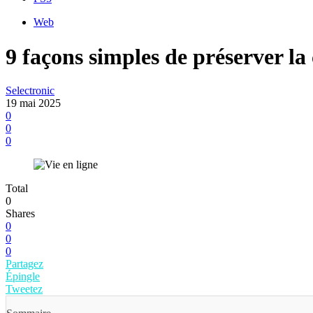
Web
9 façons simples de préserver la 
Selectronic
19 mai 2025
0
0
0
Total
0
Shares
0
0
0
Partagez
Épingle
Tweetez