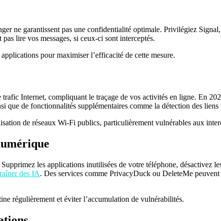
r ne garantissent pas une confidentialité optimale. Privilégiez Signal,
pas lire vos messages, si ceux-ci sont interceptés.
pplications pour maximiser l’efficacité de cette mesure.
rafic Internet, compliquant le traçage de vos activités en ligne. En 2025
nsi que de fonctionnalités supplémentaires comme la détection des liens f
sation de réseaux Wi-Fi publics, particulièrement vulnérables aux inter
 numérique
Supprimez les applications inutilisées de votre téléphone, désactivez le
raîner des IA
. Des services comme PrivacyDuck ou DeleteMe peuvent vo
tine régulièrement et éviter l’accumulation de vulnérabilités.
ations