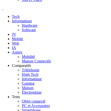
Tech
Informatique
Hardware
Software
JV
Mobile
Web
IA
Autres
Mobilité
Maison Connectée
Comparatifs
Téléphonie
High Tech
Informatique
Gaming
Maison
Électronique
Tests
Objet connecté
PC et Accessoires
Smartphone