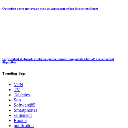
Optimisez votre nettoyage avec un aspirateur robot laveur intelligent
Le président d'OpenAI confirme qu'une famille d'appareils ChatGPT sera bientôt
disponible
Trending
Tags
VPN
TV
Tablettes
Son
Software|85
Smartphones
seulement
Rapide
publication