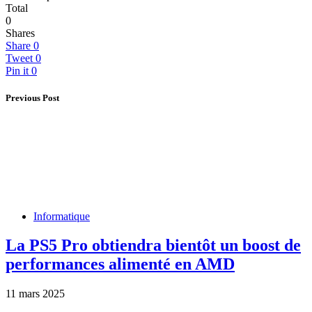
Total
0
Shares
Share
0
Tweet
0
Pin it
0
Previous Post
Informatique
La PS5 Pro obtiendra bientôt un boost de
performances alimenté en AMD
11 mars 2025