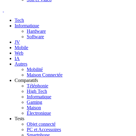
Tech
Informatique
Hardware
Software
JV
Mobile
Web
IA
Autres
Mobilité
Maison Connectée
Comparatifs
Téléphonie
High Tech
Informatique
Gaming
Maison
Électronique
Tests
Objet connecté
PC et Accessoires
Smartphone