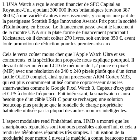
L'UNA Watch a reçu le soutien financier de SFC Capital au
Royaume-Uni, ajoutant 300 000 livres britanniques (environ 387
360 €) à une variété d'autres investissements, y compris une part de
la prestigieuse Scottish Edge Innovation Awards Prix pour la société
d'Edimbourg, en Écosse. Le financement passe avant le lancement
de la montre UNA sur la plate-forme de financement participatif
Kickstarter, où il devrait coûter 270 livres, soit environ 350 €, avant
toute promotion de réduction pour les premiers oiseaux.
Cela le verra coûter moins cher que l'Apple Watch Ultra et ses
concurrents, et la spécification proposée nous explique pourquoi. Il
devrait utiliser un écran LCD de mémoire de 1,2 pouce en pixel
(MIP) avec une résolution de 240 x 240 pixels plutôt que d'un écran
tactile OLED complet, ainsi qu'un processeur ARM Cortex M33,
qui est plus couramment utilisé comme coprocesseur dans les
smartwatches comme le Google Pixel Watch 3. Capteur d'oxygène
et GPS à double fréquence. Fait intéressant, la smartwatch n'aura
besoin que d'un câble USB-C pour se recharger, une solution
beaucoup plus pratique que la rondelle de charge propriétaire
habituelle utilisée par la plupart des autres montres intelligentes.
L'aspect modulaire rend l'inhabituel una. HMD a montré que les
smartphones réparables sont toujours possibles aujourd'hui, et cela a
rendu les téléphones réparables très simples. L'utilisation de la
modularité pour mettre à niveau le matériel a connu beaucoup moins