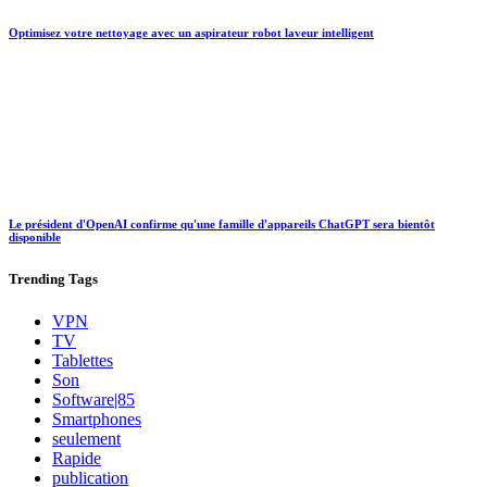
Optimisez votre nettoyage avec un aspirateur robot laveur intelligent
Le président d'OpenAI confirme qu'une famille d'appareils ChatGPT sera bientôt
disponible
Trending
Tags
VPN
TV
Tablettes
Son
Software|85
Smartphones
seulement
Rapide
publication