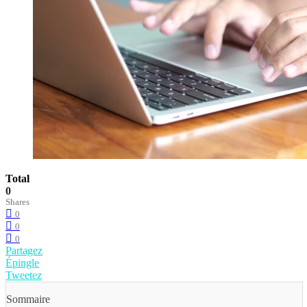
Total
0
Shares
0
0
0
Partagez
Épingle
Tweetez
Sommaire