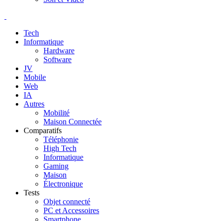
Tech
Informatique
Hardware
Software
JV
Mobile
Web
IA
Autres
Mobilité
Maison Connectée
Comparatifs
Téléphonie
High Tech
Informatique
Gaming
Maison
Électronique
Tests
Objet connecté
PC et Accessoires
Smartphone