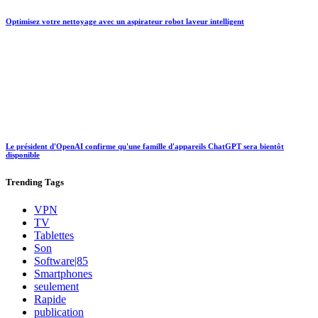
Optimisez votre nettoyage avec un aspirateur robot laveur intelligent
Le président d'OpenAI confirme qu'une famille d'appareils ChatGPT sera bientôt
disponible
Trending
Tags
VPN
TV
Tablettes
Son
Software|85
Smartphones
seulement
Rapide
publication