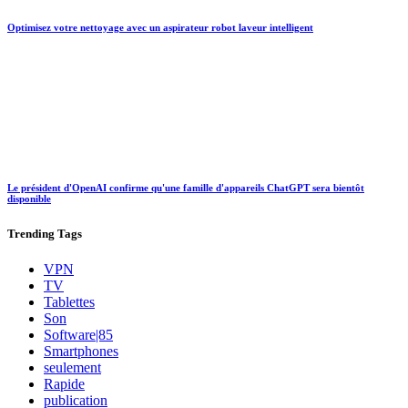
Optimisez votre nettoyage avec un aspirateur robot laveur intelligent
Le président d'OpenAI confirme qu'une famille d'appareils ChatGPT sera bientôt
disponible
Trending
Tags
VPN
TV
Tablettes
Son
Software|85
Smartphones
seulement
Rapide
publication