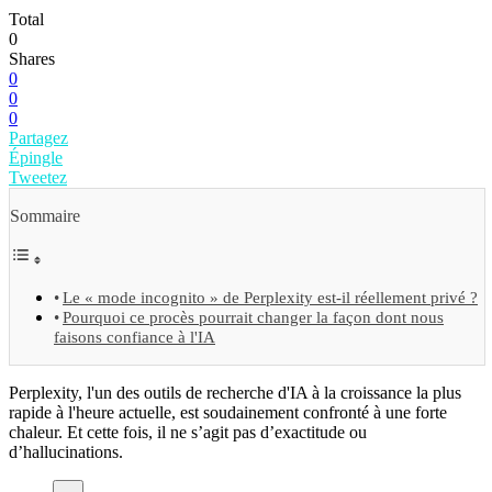
Total
0
Shares
0
0
0
Partagez
Épingle
Tweetez
Sommaire
Le « mode incognito » de Perplexity est-il réellement privé ?
Pourquoi ce procès pourrait changer la façon dont nous
faisons confiance à l'IA
Perplexity, l'un des outils de recherche d'IA à la croissance la plus
rapide à l'heure actuelle, est soudainement confronté à une forte
chaleur. Et cette fois, il ne s’agit pas d’exactitude ou
d’hallucinations.