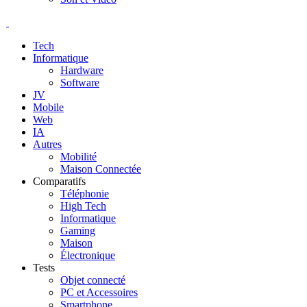
Tech
Informatique
Hardware
Software
JV
Mobile
Web
IA
Autres
Mobilité
Maison Connectée
Comparatifs
Téléphonie
High Tech
Informatique
Gaming
Maison
Électronique
Tests
Objet connecté
PC et Accessoires
Smartphone